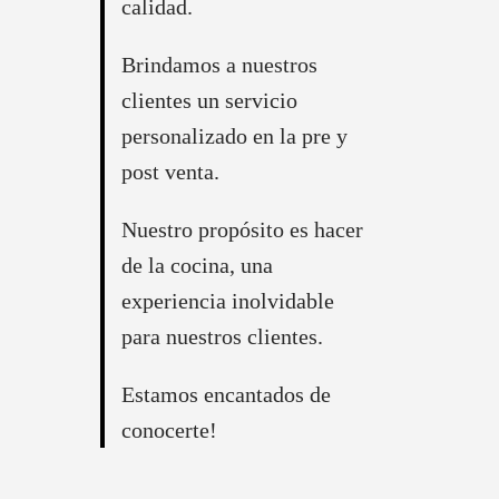
calidad.
Regístrate y recibe
Brindamos a nuestros
novedades!
clientes un servicio
personalizado en la pre y
Déjanos tus datos y recibe las ultimas
post venta.
novedades de Kitchen Studio
Nuestro propósito es hacer
de la cocina, una
experiencia inolvidable
para nuestros clientes.
Estamos encantados de
conocerte!