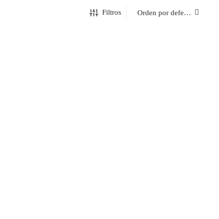
Filtros
CARBON PARA
CFC0142324 – FILTRO DE CARBON PARA
ELICA
CAMPANA RECIRCULANTE – ELICA
$
109.00