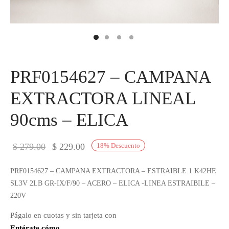
IEZA
SH
HEN AID
PRF0154627 – CAMPANA
CHEN STUDIO
EXTRACTORA LINEAL
HT
90cms – ELICA
OGRAM
El precio
El precio
$
279.00
$
229.00
18
%
Descuento
ILE
original
actual es:
PRF0154627 – CAMPANA EXTRACTORA – ESTRAIBLE.1 K42HE
era:
$ 229.00.
A
SL3V 2LB GR-IX/F/90 – ACERO – ELICA -LINEA ESTRAIBILE –
$ 279.00.
220V
R
Págalo en cuotas y sin tarjeta con
Entérate cómo