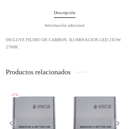
novedades!
Déjanos tus datos y recibe las ultimas
Descripción
novedades de Kitchen Studio
Información adicional
INCLUYE FILTRO DE CARBON. ILUMINACION LED 2X3W
2700K
Productos relacionados
-
17
%