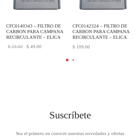
CFC0140343 – FILTRO DE
CFC0142324 – FILTRO DE
CARBON PARA CAMPANA
CARBON PARA CAMPANA
RECIRCULANTE – ELICA
RECIRCULANTE – ELICA
El
El
$
59.00
$
49.00
$
109.00
precio
precio
original
actual
era:
es:
$ 59.00.
$ 49.00.
Suscríbete
Sea el primero en conocer nuestras novedades y ofertas