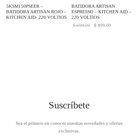
5KSM150PSEER –
BATIDORA ARTISAN
IEZA
SH
BATIDORA ARTISAN ROJO –
ESPRESSO – KITCHEN AID –
KITCHEN AID- 220 VOLTIOS
220 VOLTIOS
El precio
El precio
$
699.00
$
499.00
original
actual es:
HEN AID
era:
$ 499.00.
$ 699.00.
CHEN STUDIO
HT
OGRAM
ILE
Suscríbete
A
R
Sea el primero en conocer nuestras novedades y ofertas
exclusivas.