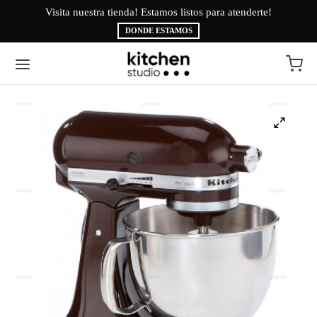
Visita nuestra tienda! Estamos listos para atenderte!
Bi
DONDE ESTAMOS
Volver
Volver
EA BLANCA
CAS
INAS
É
ESORIOS
AMA BRYTE
RIGERACIÓN
CA
ADO
CTROLUX