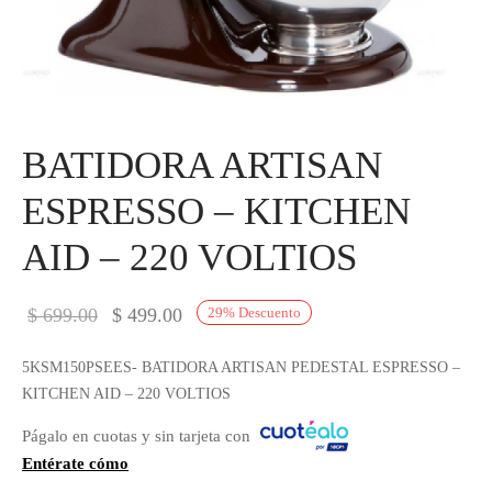
IEZA
SH
HEN AID
BATIDORA ARTISAN
CHEN STUDIO
ESPRESSO – KITCHEN
HT
AID – 220 VOLTIOS
OGRAM
El precio
El precio
$
699.00
$
499.00
29
%
Descuento
ILE
original
actual es:
5KSM150PSEES- BATIDORA ARTISAN PEDESTAL ESPRESSO –
era:
$ 499.00.
A
KITCHEN AID – 220 VOLTIOS
$ 699.00.
R
Págalo en cuotas y sin tarjeta con
Entérate cómo