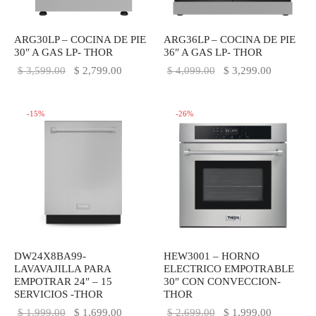
IEZA
SH
ARG30LP – COCINA DE PIE
ARG36LP – COCINA DE PIE
30″ A GAS LP- THOR
36″ A GAS LP- THOR
El precio
El precio
El precio
El precio
$
3,599.00
$
2,799.00
$
4,099.00
$
3,299.00
HEN AID
original
actual es:
original
actual es:
era:
$ 2,799.00.
era:
$ 3,299.0
CHEN STUDIO
-
15
%
-
26
%
$ 3,599.00.
$ 4,099.00.
HT
OGRAM
ILE
A
DW24X8BA99-
HEW3001 – HORNO
LAVAVAJILLA PARA
ELECTRICO EMPOTRABLE
R
EMPOTRAR 24″ – 15
30″ CON CONVECCION-
SERVICIOS -THOR
THOR
El precio
El precio
El precio
El precio
$
1,999.00
$
1,699.00
$
2,699.00
$
1,999.00