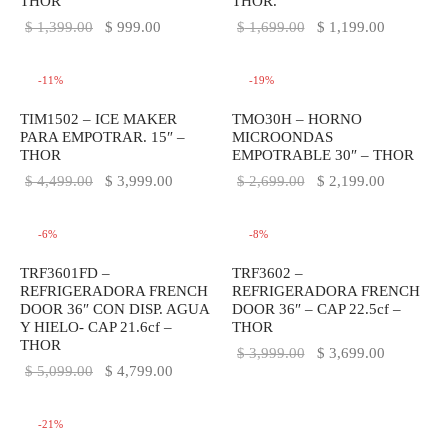
THOR
THOR.
El precio
El precio
El precio
El precio
$
1,399.00
$
999.00
$
1,699.00
$
1,199.00
original
actual es:
original
actual es:
era:
$ 999.00.
era:
$ 1,199.0
-
11
%
-
19
%
$ 1,399.00.
$ 1,699.00.
TIM1502 – ICE MAKER
TMO30H – HORNO
PARA EMPOTRAR. 15″ –
MICROONDAS
THOR
EMPOTRABLE 30″ – THOR
El precio
El precio
El precio
El precio
$
4,499.00
$
3,999.00
$
2,699.00
$
2,199.00
original
actual es:
original
actual es:
era:
$ 3,999.00.
era:
$ 2,199.0
-
6
%
-
8
%
$ 4,499.00.
$ 2,699.00.
TRF3601FD –
TRF3602 –
REFRIGERADORA FRENCH
REFRIGERADORA FRENCH
DOOR 36″ CON DISP. AGUA
DOOR 36″ – CAP 22.5cf –
Y HIELO- CAP 21.6cf –
THOR
THOR
El precio
El precio
$
3,999.00
$
3,699.00
El precio
El precio
$
5,099.00
$
4,799.00
original
actual es:
original
actual es:
era:
$ 3,699.0
era:
$ 4,799.00.
-
21
%
$ 3,999.00.
$ 5,099.00.