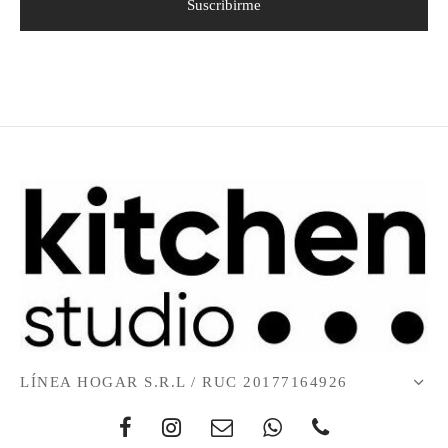
LÍNEA HOGAR S.R.L / RUC 20177164926