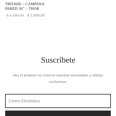
TRH3606 – CAMPANA
PARED 36″ – THOR
El precio
El precio
$
1,399.00
$
1,099.00
original
actual es:
era:
$ 1,099.00.
$ 1,399.00.
Suscríbete
Sea el primero en conocer nuestras novedades y ofertas
exclusivas.