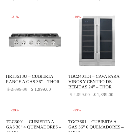
original
actual es:
original
actual es:
era:
$ 1,699.00.
era:
$ 1,999.0
-
31
%
-
10
%
$ 1,999.00.
$ 2,699.00.
HRT3618U – CUBIERTA
TBC2401DI – CAVA PARA
RANGE A GAS 36″ – THOR
VINOS Y CENTRO DE
BEBIDAS 24″ – THOR
El precio
El precio
$
2,899.00
$
1,999.00
El precio
El precio
$
2,099.00
$
1,899.00
original
actual es:
original
actual es:
era:
$ 1,999.00.
era:
$ 1,899.0
-
29
%
-
29
%
$ 2,899.00.
$ 2,099.00.
TGC3001 – CUBIERTA A
TGC3601 – CUBIERTA A
GAS 30″ 4 QUEMADORES –
GAS 36″ 6 QUEMADORES –