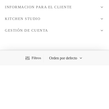
INFORMACION PARA EL CLIENTE
KITCHEN STUDIO
GESTIÓN DE CUENTA
Filtros
Todos los derechos reservados - 2021 © KitchenStudio
¿Necesitas ayuda?
1
CATEGORÍAS
LÍNEA BLANCA
Hola :)
¿En qué podemos ayudarte?
PROMOCIONES