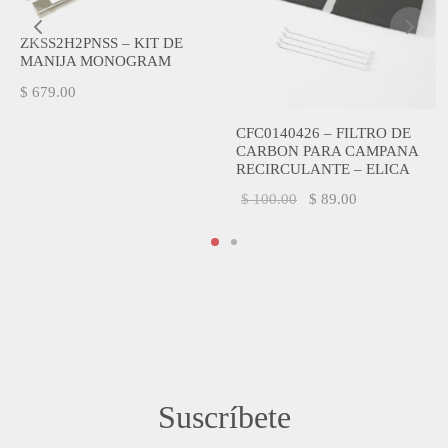
ZKSS2H2PNSS – KIT DE
MANIJA MONOGRAM
$
679.00
CFC0140426 – FILTRO DE
CARBON PARA CAMPANA
RECIRCULANTE – ELICA
El precio
El
$
100.00
$
89.00
original
precio
era:
actual
$ 100.00.
es:
$ 89.00.
Suscríbete