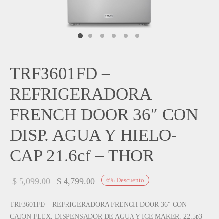
IEZA
SH
HEN AID
TRF3601FD –
CHEN STUDIO
REFRIGERADORA
HT
FRENCH DOOR 36″ CON
OGRAM
DISP. AGUA Y HIELO-
ILE
CAP 21.6cf – THOR
A
El precio
El precio
$
5,099.00
$
4,799.00
6
%
Descuento
R
original
actual es:
TRF3601FD – REFRIGERADORA FRENCH DOOR 36″ CON
era:
$ 4,799.00.
CAJON FLEX, DISPENSADOR DE AGUA Y ICE MAKER. 22.5p3