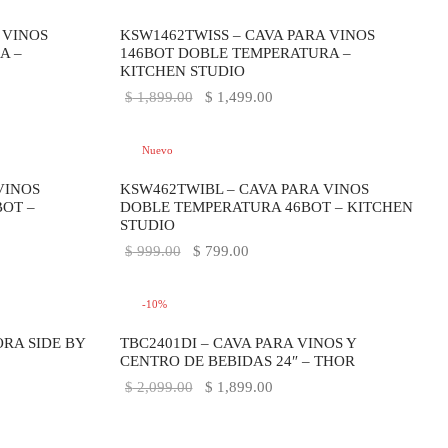
-
21
%
 VINOS
KSW1462TWISS – CAVA PARA VINOS
A –
146BOT DOBLE TEMPERATURA –
KITCHEN STUDIO
o
El precio
El precio
$
1,899.00
$
1,499.00
:
original
actual es:
00.
era:
$ 1,499.00.
Nuevo
$ 1,899.00.
-
20
%
VINOS
KSW462TWIBL – CAVA PARA VINOS
OT –
DOBLE TEMPERATURA 46BOT – KITCHEN
STUDIO
El precio
El precio
$
999.00
$
799.00
original
actual es:
era:
$ 799.00.
-
10
%
$ 999.00.
RA SIDE BY
TBC2401DI – CAVA PARA VINOS Y
CENTRO DE BEBIDAS 24″ – THOR
El precio
El precio
$
2,099.00
$
1,899.00
original
actual es:
era:
$ 1,899.00.