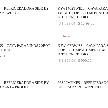
Déjanos tus datos y recibe las ultimas novedades de Kitchen Studio
-
21
%
 – REFRIGERADORA SIDE BY
KSW1462TWIBL – CAVA PARA
AP 25cf – GE
146BOT DOBLE TEMPERATUR
KITCHEN STUDIO
El precio
El preci
$
1,899.00
$
1,499.00
original
actual es
era:
$ 1,499.
Nuevo
$ 1,899.00.
-
17
%
S – CAVA PARA VINOS 20BOT
KSW40FDWISS – CAVA PARA 
STUDIO
DOBLE COMPARTIMENTO 40B
KITCHEN STUDIO
precio
El precio
49.00
El precio
El precio
$
1,199.00
$
999.00
ginal
actual es:
original
actual es:
:
$ 649.00.
era:
$ 999.00.
69.00.
$ 1,199.00.
 – REFRIGERADORA SIDE BY
PZS22MYKFS – REFRIGERADO
AP 28cf – PROFILE
SIDE CAP 21.9cf – PROFILE