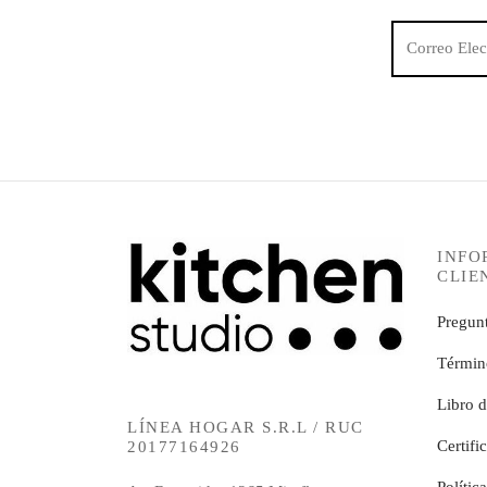
INFO
CLIE
Pregunt
Términ
Libro 
LÍNEA HOGAR S.R.L / RUC
Certifi
20177164926