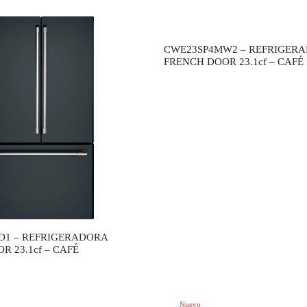
CWE23SP4MW2 – REFRIGER
FRENCH DOOR 23.1cf – CAFÉ
D1 – REFRIGERADORA
R 23.1cf – CAFÉ
Regístrate y recibe novedades!
s
Nuevo