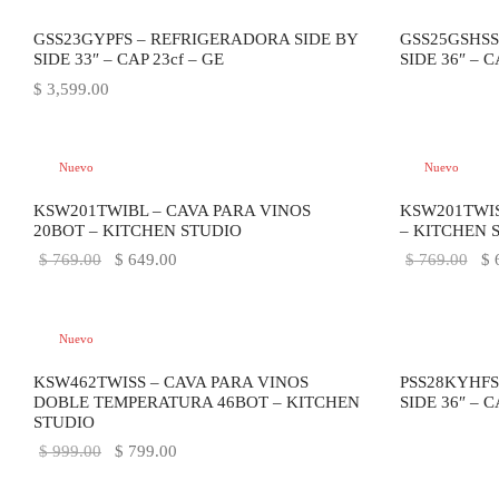
GSS23GYPFS – REFRIGERADORA SIDE BY
GSS25GSHSS
SIDE 33″ – CAP 23cf – GE
SIDE 36″ – C
$
3,599.00
Nuevo
Nuevo
-
16
%
-
16
%
KSW201TWIBL – CAVA PARA VINOS
KSW201TWIS
20BOT – KITCHEN STUDIO
– KITCHEN 
El precio
El precio
El 
$
769.00
$
649.00
$
769.00
$
6
original
actual es:
ori
era:
$ 649.00.
era
Nuevo
$ 769.00.
$ 7
-
20
%
KSW462TWISS – CAVA PARA VINOS
PSS28KYHFS
DOBLE TEMPERATURA 46BOT – KITCHEN
SIDE 36″ – C
STUDIO
El precio
El precio
$
999.00
$
799.00
original
actual es: