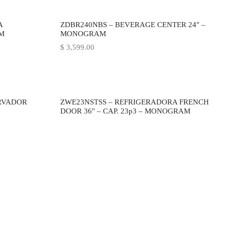
$ 2,099.00.
A
ZDBR240NBS – BEVERAGE CENTER 24″ –
M
MONOGRAM
$
3,599.00
ERVADOR
ZWE23NSTSS – REFRIGERADORA FRENCH
DOOR 36″ – CAP. 23p3 – MONOGRAM