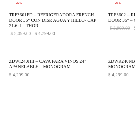
era:
$ 799.00.
-
6
%
-
8
%
$ 999.00.
TRF3601FD – REFRIGERADORA FRENCH
TRF3602 – 
DOOR 36″ CON DISP. AGUA Y HIELO- CAP
DOOR 36″ – 
21.6cf – THOR
E
$
3,999.00
El precio
El precio
$
5,099.00
$
4,799.00
o
original
actual es:
e
era:
$ 4,799.00.
$
$ 5,099.00.
ZDWI240HII – CAVA PARA VINOS 24″
ZDWR240NBS
APANELABLE – MONOGRAM
MONOGRA
$
4,299.00
$
4,299.00