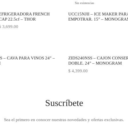
Sin existencias
REFRIGERADORA FRENCH
UCC15NJII – ICE MAKER PAR
CAP 22.5cf – THOR
EMPOTRAR. 15″ – MONOGRA
l precio
El precio
$
3,699.00
riginal
actual es:
ra:
$ 3,699.00.
 3,999.00.
 – CAVA PARA VINOS 24″ –
ZIDS240NSS – CAJON CONS
M
DOBLE. 24″ – MONOGRAM
$
4,399.00
Suscríbete
Sea el primero en conocer nuestras novedades y ofertas exclusivas.