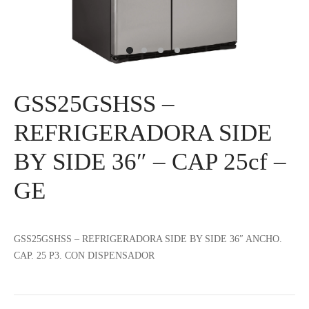
IEZA
SH
HEN AID
GSS25GSHSS –
CHEN STUDIO
REFRIGERADORA SIDE
HT
BY SIDE 36″ – CAP 25cf –
OGRAM
GE
ILE
GSS25GSHSS – REFRIGERADORA SIDE BY SIDE 36″ ANCHO.
A
CAP. 25 P3. CON DISPENSADOR
R