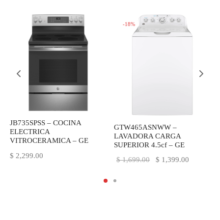
novedades de Kitchen Studio
-
18
%
JB735SPSS – COCINA
GTW465ASNWW –
ELECTRICA
LAVADORA CARGA
VITROCERAMICA – GE
SUPERIOR 4.5cf – GE
$
2,299.00
El precio
El precio
$
1,699.00
$
1,399.00
original
actual es:
era:
$ 1,399.0
$ 1,699.00.