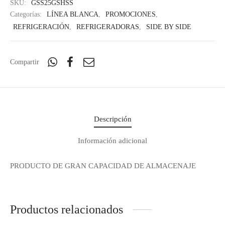
SKU:
GSS25GSHSS
Categorías:
LÍNEA BLANCA
,
PROMOCIONES
,
REFRIGERACIÓN
,
REFRIGERADORAS
,
SIDE BY SIDE
Compartir
Descripción
Información adicional
PRODUCTO DE GRAN CAPACIDAD DE ALMACENAJE
Regístrate y recibe
novedades!
Productos relacionados
Déjanos tus datos y recibe las ultimas