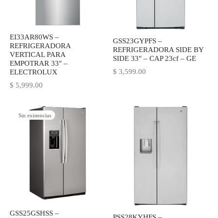
IEZA
SH
EI33AR80WS –
GSS23GYPFS –
REFRIGERADORA
REFRIGERADORA SIDE BY
VERTICAL PARA
HEN AID
SIDE 33″ – CAP 23cf – GE
EMPOTRAR 33″ –
$
3,599.00
ELECTROLUX
CHEN STUDIO
$
5,999.00
HT
Sin existencias
OGRAM
ILE
A
R
GSS25GSHSS –
PSS28KYHFS –