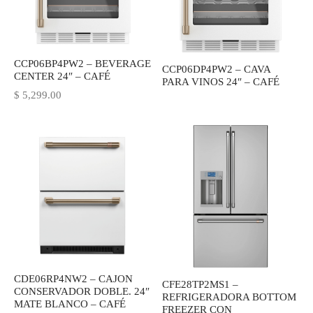
IEZA
SH
CCP06BP4PW2 – BEVERAGE
CCP06DP4PW2 – CAVA
CENTER 24″ – CAFÉ
HEN AID
PARA VINOS 24″ – CAFÉ
$
5,299.00
CHEN STUDIO
HT
OGRAM
ILE
A
R
CDE06RP4NW2 – CAJON
CFE28TP2MS1 –
CONSERVADOR DOBLE. 24″
REFRIGERADORA BOTTOM
MATE BLANCO – CAFÉ
FREEZER CON