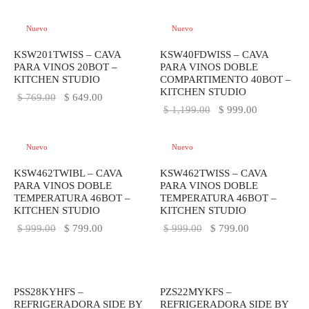
original
actual es:
era:
$ 649.00.
era:
$ 1,499.00.
Nuevo
Nuevo
$ 769.00.
$ 1,899.00.
-
16
%
-
17
%
KSW201TWISS – CAVA
KSW40FDWISS – CAVA
PARA VINOS 20BOT –
PARA VINOS DOBLE
KITCHEN STUDIO
COMPARTIMENTO 40BOT –
KITCHEN STUDIO
El precio
El precio
$
769.00
$
649.00
El precio
El precio
$
1,199.00
$
999.00
original
actual es:
original
actual es:
era:
$ 649.00.
era:
$ 999.00.
Nuevo
Nuevo
$ 769.00.
$ 1,199.00.
-
20
%
-
20
%
KSW462TWIBL – CAVA
KSW462TWISS – CAVA
PARA VINOS DOBLE
PARA VINOS DOBLE
TEMPERATURA 46BOT –
TEMPERATURA 46BOT –
KITCHEN STUDIO
KITCHEN STUDIO
El precio
El precio
El precio
El precio
$
999.00
$
799.00
$
999.00
$
799.00
original
actual es:
original
actual es:
era:
$ 799.00.
era:
$ 799.00.
$ 999.00.
$ 999.00.
PSS28KYHFS –
PZS22MYKFS –
REFRIGERADORA SIDE BY
REFRIGERADORA SIDE BY