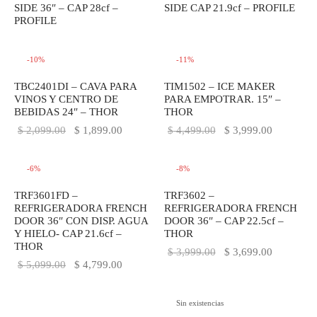
SIDE 36″ – CAP 28cf –
SIDE CAP 21.9cf – PROFILE
PROFILE
-
10
%
-
11
%
TBC2401DI – CAVA PARA
TIM1502 – ICE MAKER
VINOS Y CENTRO DE
PARA EMPOTRAR. 15″ –
BEBIDAS 24″ – THOR
THOR
El precio
El precio
El precio
El precio
$
2,099.00
$
1,899.00
$
4,499.00
$
3,999.00
original
actual es:
original
actual es:
era:
$ 1,899.00.
era:
$ 3,999.0
-
6
%
-
8
%
$ 2,099.00.
$ 4,499.00.
TRF3601FD –
TRF3602 –
REFRIGERADORA FRENCH
REFRIGERADORA FRENCH
DOOR 36″ CON DISP. AGUA
DOOR 36″ – CAP 22.5cf –
Y HIELO- CAP 21.6cf –
THOR
THOR
El precio
El precio
$
3,999.00
$
3,699.00
El precio
El precio
$
5,099.00
$
4,799.00
original
actual es:
original
actual es:
era:
$ 3,699.0
era:
$ 4,799.00.
Sin existencias
$ 3,999.00.