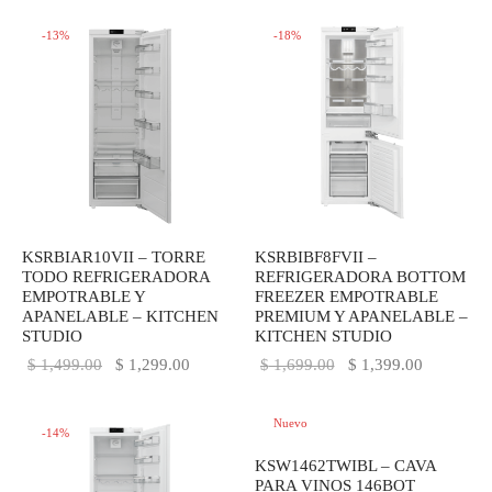
era:
$ 1,299.0
-
13
%
-
18
%
$ 1,499.00.
KSRBIAR10VII – TORRE
KSRBIBF8FVII –
TODO REFRIGERADORA
REFRIGERADORA BOTTOM
EMPOTRABLE Y
FREEZER EMPOTRABLE
APANELABLE – KITCHEN
PREMIUM Y APANELABLE –
STUDIO
KITCHEN STUDIO
El precio
El precio
El precio
El precio
$
1,499.00
$
1,299.00
$
1,699.00
$
1,399.00
original
actual es:
original
actual es:
Regístrate y recibe
era:
$ 1,299.00.
era:
$ 1,399.0
Nuevo
-
14
%
$ 1,499.00.
$ 1,699.00.
novedades!
-
21
%
KSW1462TWIBL – CAVA
PARA VINOS 146BOT