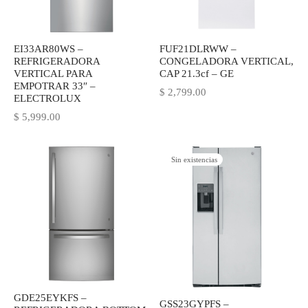
EI33AR80WS –
FUF21DLRWW –
REFRIGERADORA
CONGELADORA VERTICAL,
VERTICAL PARA
CAP 21.3cf – GE
EMPOTRAR 33″ –
$
2,799.00
ELECTROLUX
$
5,999.00
Sin existencias
GDE25EYKFS –
GSS23GYPFS –