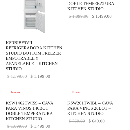
DOBLE TEMPERATURA –
Déjanos tus datos y recibe las ultimas
KITCHEN STUDIO
novedades de Kitchen Studio
El precio
El precio
$
1,899.00
$
1,499.00
original
actual es:
era:
$ 1,499.0
$ 1,899.00.
KSRBIBF9VII –
REFRIGERADORA KITCHEN
STUDIO BOTTOM FREEZER
EMPOTRABLE Y
APANELABLE – KITCHEN
STUDIO
El precio
El precio
$
1,399.00
$
1,199.00
original
actual es:
era:
$ 1,199.00.
Nuevo
Nuevo
$ 1,399.00.
-
21
%
-
16
%
KSW1462TWISS – CAVA
KSW201TWIBL – CAVA
PARA VINOS 146BOT
PARA VINOS 20BOT –
DOBLE TEMPERATURA –
KITCHEN STUDIO
KITCHEN STUDIO
El precio
El precio
$
769.00
$
649.00
El precio
El precio
$
1,899.00
$
1,499.00
original
actual es: