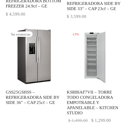
REFRIGERADORA BOTTOM
REFRIGERADORA SIDE BY
FREEZER 24.9cf – GE
SIDE 33″ – CAP 23cf – GE
$
4,599.00
$
3,599.00
Sin existencias
-
13
%
GSS25GSHSS –
KSRBIAF7VII – TORRE
REFRIGERADORA SIDE BY
TODO CONGELADORA
SIDE 36″ – CAP 25cf – GE
EMPOTRABLE Y
APANELABLE – KITCHEN
STUDIO
El precio
El precio
$
1,499.00
$
1,299.00
original
actual es: