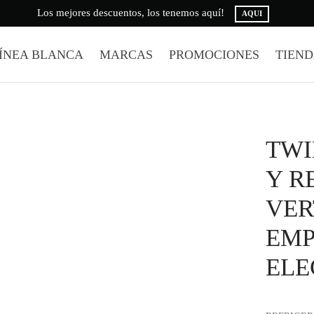
Los mejores descuentos, los tenemos aquí!
AQUI
ÍNEA BLANCA
MARCAS
PROMOCIONES
TIEN
TWI
Y R
VER
EMP
ELE