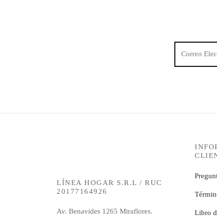
INFO
CLIE
Pregunt
LÍNEA HOGAR S.R.L / RUC
20177164926
Términ
Av. Benavides 1265 Miraflores.
Libro 