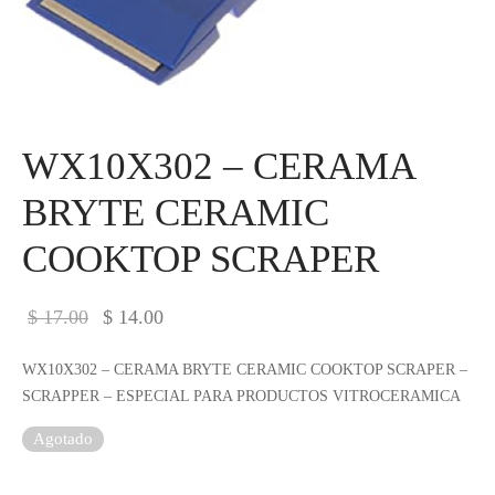
IEZA
SH
HEN AID
WX10X302 – CERAMA
CHEN STUDIO
BRYTE CERAMIC
HT
COOKTOP SCRAPER
OGRAM
El
El
$
17.00
$
14.00
ILE
precio
precio
WX10X302 – CERAMA BRYTE CERAMIC COOKTOP SCRAPER –
original
actual
A
SCRAPPER – ESPECIAL PARA PRODUCTOS VITROCERAMICA
era:
es:
R
Agotado
$ 17.00.
$ 14.00.