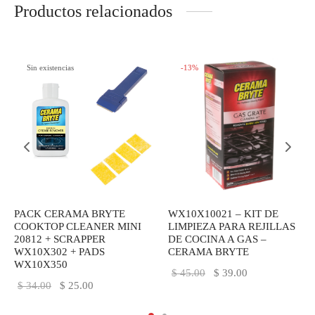
Productos relacionados
Sin existencias
-
13
%
PACK CERAMA BRYTE
WX10X10021 – KIT DE
COOKTOP CLEANER MINI
LIMPIEZA PARA REJILLAS
20812 + SCRAPPER
DE COCINA A GAS –
WX10X302 + PADS
CERAMA BRYTE
WX10X350
El
El
$
45.00
$
39.00
El
El
$
34.00
$
25.00
precio
precio
precio
precio
original
actual