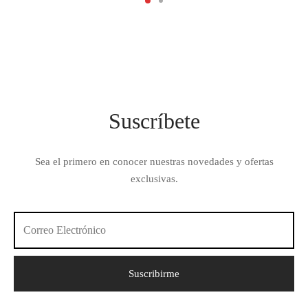
original
actual
era:
es:
era:
es:
$ 45.00.
$ 39.00.
$ 34.00.
$ 25.00.
Suscríbete
Sea el primero en conocer nuestras novedades y ofertas
exclusivas.