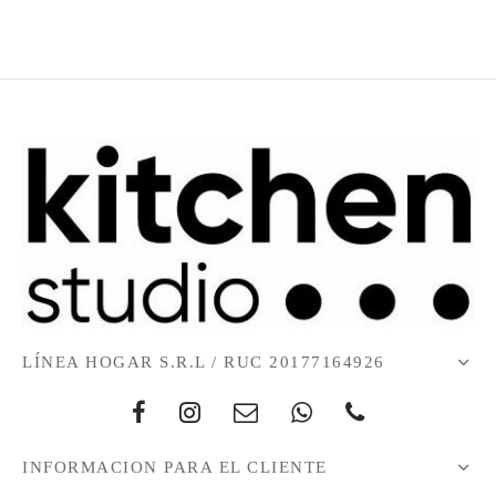
LÍNEA HOGAR S.R.L / RUC 20177164926
INFORMACION PARA EL CLIENTE