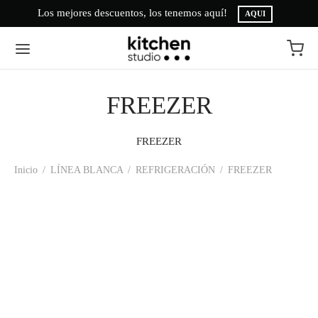
Los mejores descuentos, los tenemos aquí!
AQUI
FREEZER
FREEZER
Inicio
/
LÍNEA BLANCA
/
REFRIGERACIÓN
/
FREEZER
-
%