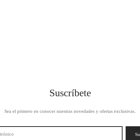
I – TORRE TODO
RA EMPOTRABLE Y
 – KITCHEN STUDIO
l precio
El precio
$
1,299.00
riginal
actual es:
ra:
$ 1,299.00.
 1,499.00.
Suscríbete
Sea el primero en conocer nuestras novedades y ofertas exclusivas.