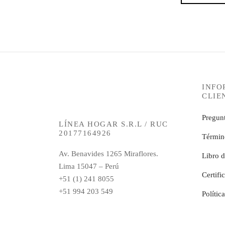
INFO
CLIE
Pregunt
LÍNEA HOGAR S.R.L / RUC
20177164926
Términ
Av. Benavides 1265 Miraflores.
Libro 
Lima 15047 – Perú
Certifi
+51 (1) 241 8055
+51 994 203 549
Polític