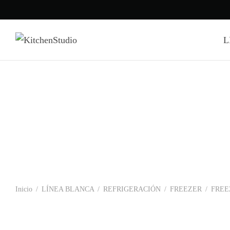
L
Inicio
/
LÍNEA BLANCA
/
REFRIGERACIÓN
/
FREEZER
/
FREE
-
%