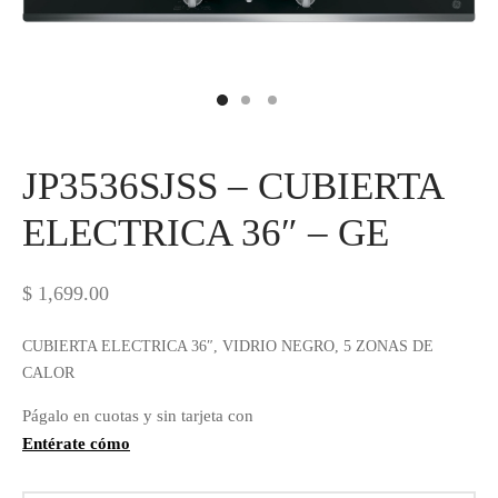
IEZA
SH
HEN AID
JP3536SJSS – CUBIERTA
CHEN STUDIO
ELECTRICA 36″ – GE
HT
OGRAM
$
1,699.00
ILE
CUBIERTA ELECTRICA 36″, VIDRIO NEGRO, 5 ZONAS DE
CALOR
A
Págalo en cuotas y sin tarjeta con
R
Entérate cómo