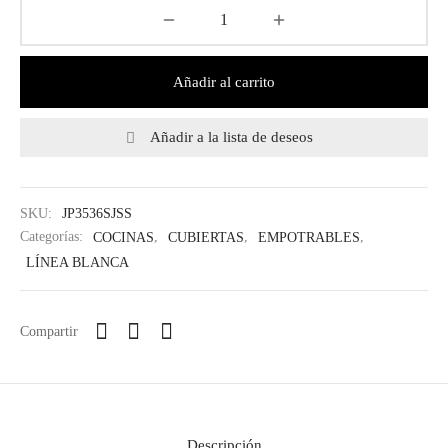
Añadir al carrito
Añadir a la lista de deseos
SKU:
JP3536SJSS
Categorías:
COCINAS
,
CUBIERTAS
,
EMPOTRABLES
,
LÍNEA BLANCA
Regístrate y recibe
novedades!
Compartir
Déjanos tus datos y recibe las ultimas
novedades de Kitchen Studio
Descripción