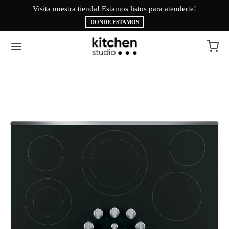
Visita nuestra tienda! Estamos listos para atenderte!
Bi
DONDE ESTAMOS
Volver
Volver
EA BLANCA
CAS
INAS
É
ESORIOS
AMA BRYTE
RIGERACIÓN
CA
ADO
CTROLUX