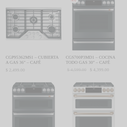
-
4
%
CGP95362MS1 – CUBIERTA
CGS700P3MD1 – COCINA
A GAS 36″ – CAFÉ
TODO GAS 30″ – CAFÉ
El precio
El precio
$
4,599.00
$
4,399.00
$
2,499.00
original
actual es:
era:
$ 4,399.0
$ 4,599.00.