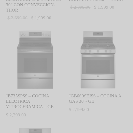
30″ CON CONVECCION-
El precio
El precio
$
2,899.00
$
1,999.00
THOR
original
actual es:
El precio
El precio
$
2,699.00
$
1,999.00
era:
$ 1,999.0
original
actual es:
$ 2,899.00.
era:
$ 1,999.00.
$ 2,699.00.
JB735SPSS – COCINA
JGB660SEJSS – COCINA A
ELECTRICA
GAS 30″- GE
VITROCERAMICA – GE
$
2,199.00
$
2,299.00