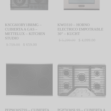
KSCG603RY1BRMG –
KWO310 – HORNO
CUBIERTA A GAS –
ELECTRICO EMPOTRABLE
METTELUX – KITCHEN
30″ – KUCHT
STUDIO
El precio
El precio
$
5,299.00
$
4,099.00
El precio
El precio
$
759.00
$
659.00
original
actual es:
original
actual es:
era:
$ 4,099.0
era:
$ 659.00.
$ 5,299.00.
$ 759.00.
PEP9030STSS – CUBIERTA
PGP7030SLSS – CUBIERTA A