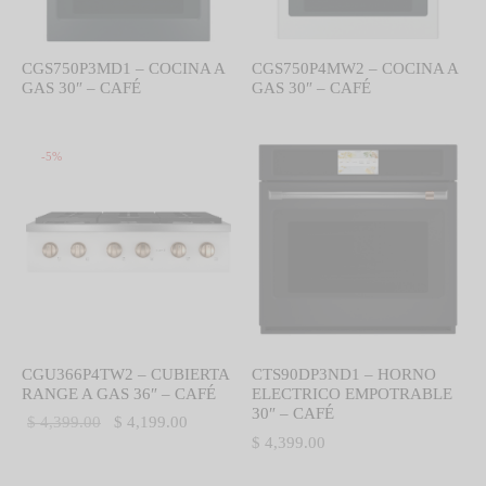
CGS750P3MD1 – COCINA A
CGS750P4MW2 – COCINA A
GAS 30″ – CAFÉ
GAS 30″ – CAFÉ
-
5
%
CGU366P4TW2 – CUBIERTA
CTS90DP3ND1 – HORNO
RANGE A GAS 36″ – CAFÉ
ELECTRICO EMPOTRABLE
30″ – CAFÉ
El precio
El precio
$
4,399.00
$
4,199.00
$
4,399.00
original
actual es:
era:
$ 4,199.00.