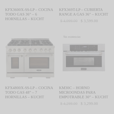
KFX3600X-SS-LP – COCINA
KFX369T-LP – CUBIERTA
TODO GAS 36″ – 6
RANGE A GAS 36″ – KUCHT
HORNILLAS – KUCHT
El precio
El precio
$
4,099.00
$
3,599.00
original
actual es:
era:
$ 3,599.0
Sin existencias
$ 4,099.00.
KFX4800X-SS-LP – COCINA
KM30C – HORNO
TODO GAS 48″ – 7
MICROONDAS PARA
HORNILLAS – KUCHT
EMPOTRABLE 30″ – KUCHT
El precio
El precio
$
4,299.00
$
3,299.00
original
actual es: