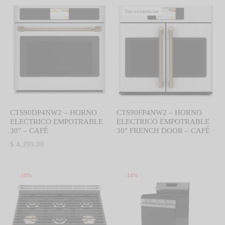
$ 4,399.00.
Sin existencias
CTS90DP4NW2 – HORNO
CTS90FP4NW2 – HORNO
ELECTRICO EMPOTRABLE
ELECTRICO EMPOTRABLE
30″ – CAFÉ
30″ FRENCH DOOR – CAFÉ
$
4,399.00
-
18
%
-
14
%