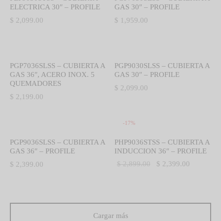
ELECTRICA 30″ – PROFILE
GAS 30″ – PROFILE
$
2,099.00
$
1,959.00
PGP7036SLSS – CUBIERTA A
PGP9030SLSS – CUBIERTA A
GAS 36″, ACERO INOX. 5
GAS 30″ – PROFILE
QUEMADORES
$
2,099.00
$
2,199.00
-
17
%
PGP9036SLSS – CUBIERTA A
PHP9036STSS – CUBIERTA A
GAS 36″ – PROFILE
INDUCCION 36″ – PROFILE
El precio
El precio
$
2,899.00
$
2,399.00
$
2,399.00
original
actual es:
era:
$ 2,399.0
$ 2,899.00.
Cargar más