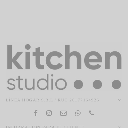
LÍNEA HOGAR S.R.L / RUC 20177164926
INFORMACION PARA EL CLIENTE