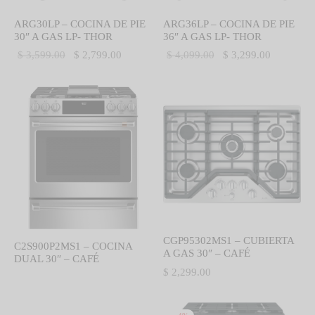
ARG30LP – COCINA DE PIE
ARG36LP – COCINA DE PIE
30″ A GAS LP- THOR
36″ A GAS LP- THOR
El precio
El precio
El precio
El precio
$
3,599.00
$
2,799.00
$
4,099.00
$
3,299.00
original
actual es:
original
actual es:
era:
$ 2,799.00.
era:
$ 3,299.0
$ 3,599.00.
$ 4,099.00.
CGP95302MS1 – CUBIERTA
C2S900P2MS1 – COCINA
A GAS 30″ – CAFÉ
DUAL 30″ – CAFÉ
$
2,299.00