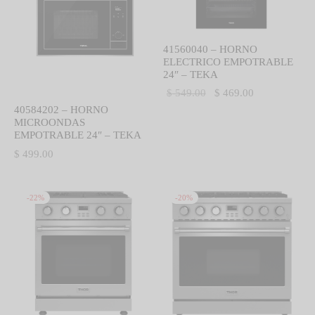
41560040 – HORNO
ELECTRICO EMPOTRABLE
24″ – TEKA
El precio
El precio
$
549.00
$
469.00
40584202 – HORNO
original
actual es:
MICROONDAS
era:
$ 469.00.
EMPOTRABLE 24″ – TEKA
$ 549.00.
$
499.00
-
22
%
-
20
%