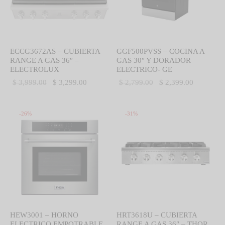
ECCG3672AS – CUBIERTA
GGF500PVSS – COCINA A
RANGE A GAS 36″ –
GAS 30″ Y DORADOR
ELECTROLUX
ELECTRICO- GE
El precio
El precio
El precio
El precio
$
3,999.00
$
3,299.00
$
2,799.00
$
2,399.00
original
actual es:
original
actual es:
era:
$ 3,299.00.
era:
$ 2,399.0
-
26
%
-
31
%
$ 3,999.00.
$ 2,799.00.
HEW3001 – HORNO
HRT3618U – CUBIERTA
ELECTRICO EMPOTRABLE
RANGE A GAS 36″ – THOR