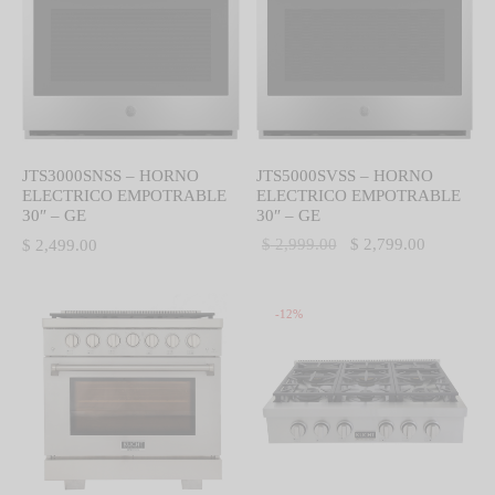
JTS5000SVSS – HORNO
JTS3000SNSS – HORNO
ELECTRICO EMPOTRABLE
ELECTRICO EMPOTRABLE
30″ – GE
30″ – GE
El precio
El precio
$
2,999.00
$
2,799.00
$
2,499.00
original
actual es:
era:
$ 2,799.0
-
12
%
$ 2,999.00.