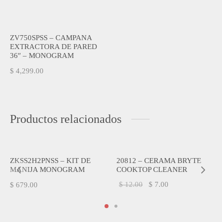
ZV750SPSS – CAMPANA
EXTRACTORA DE PARED
36″ – MONOGRAM
$
4,299.00
Productos relacionados
-
42
%
ZKSS2H2PNSS – KIT DE
20812 – CERAMA BRYTE
MANIJA MONOGRAM
COOKTOP CLEANER
El
El
$
12.00
$
7.00
$
679.00
precio
precio
original
actual
era:
es: