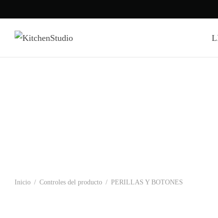
L
Inicio
/
Controles del producto
/
PERILLAS Y BOTONES