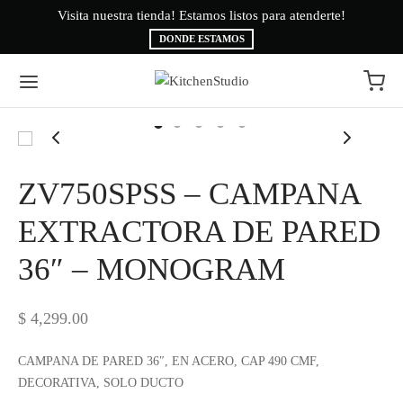
Visita nuestra tienda! Estamos listos para atenderte!
Bi
DONDE ESTAMOS
Volver
Volver
ZV750SPSS – CAMPANA
EA BLANCA
CAS
EXTRACTORA DE PARED
36″ – MONOGRAM
INAS
É
ESORIOS
AMA BRYTE
$
4,299.00
RIGERACIÓN
CA
CAMPANA DE PARED 36″, EN ACERO, CAP 490 CMF,
DECORATIVA, SOLO DUCTO
ADO
CTROLUX