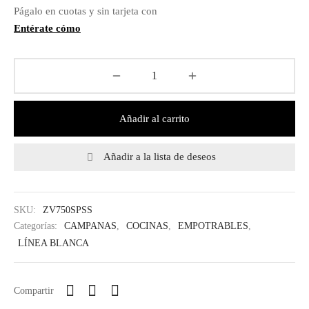
Págalo en cuotas y sin tarjeta con
IEZA
SH
Entérate cómo
HEN AID
CHEN STUDIO
Añadir al carrito
HT
Añadir a la lista de deseos
OGRAM
ILE
SKU:
ZV750SPSS
Categorías:
CAMPANAS
,
COCINAS
,
EMPOTRABLES
,
A
LÍNEA BLANCA
R
Compartir