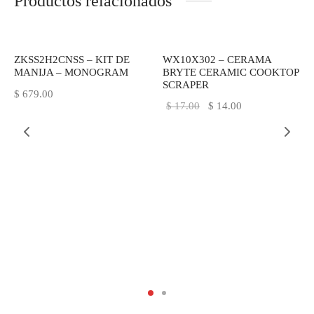
Productos relacionados
Sin existencias
ZKSS2H2CNSS – KIT DE
WX10X302 – CERAMA
MANIJA – MONOGRAM
BRYTE CERAMIC COOKTOP
SCRAPER
$
679.00
El
El
$
17.00
$
14.00
precio
precio
original
actual
era:
es:
$ 17.00.
$ 14.00.