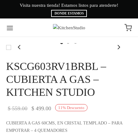
Visita nuestra tienda! Estamos listos para atenderte!
Bi
DONDE ESTAMOS
Volver
Volver
KSCG603RV1BRBL –
EA BLANCA
CAS
CUBIERTA A GAS –
KITCHEN STUDIO
INAS
É
ESORIOS
AMA BRYTE
El precio
El precio
$
559.00
$
499.00
11
%
Descuento
original
actual es:
RIGERACIÓN
CA
CUBIERTA A GAS 60CMS, EN CRISTAL TEMPLADO – PARA
era:
$ 499.00.
EMPOTRAR – 4 QUEMADORES
ADO
CTROLUX
$ 559.00.