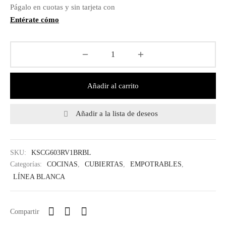
Págalo en cuotas y sin tarjeta con
IEZA
SH
Entérate cómo
HEN AID
CHEN STUDIO
Añadir al carrito
HT
Añadir a la lista de deseos
OGRAM
ILE
SKU:
KSCG603RV1BRBL
Categorías:
COCINAS
,
CUBIERTAS
,
EMPOTRABLES
,
A
LÍNEA BLANCA
R
Compartir