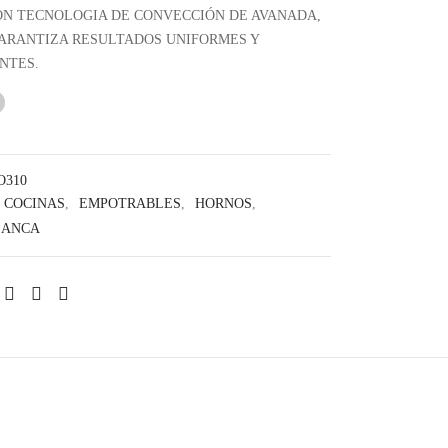
era:
$ 4,099.00.
N TECNOLOGIA DE CONVECCIÓN DE AVANADA,
$ 5,299.00.
ARANTIZA RESULTADOS UNIFORMES Y
NTES.
310
COCINAS
,
EMPOTRABLES
,
HORNOS
,
LANCA