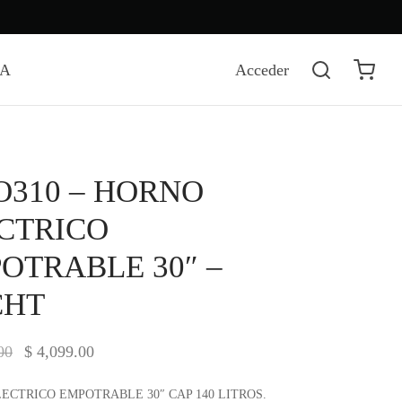
DA
Acceder
310 – HORNO
CTRICO
OTRABLE 30″ –
CHT
El precio
El precio
00
$
4,099.00
original
actual es:
ECTRICO EMPOTRABLE 30″ CAP 140 LITROS.