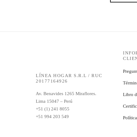
INFO
CLIE
Pregunt
LÍNEA HOGAR S.R.L / RUC
20177164926
Términ
Av. Benavides 1265 Miraflores.
Libro 
Lima 15047 – Perú
Certifi
+51 (1) 241 8055
+51 994 203 549
Polític