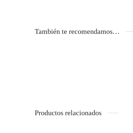
También te recomendamos…
PTS7000SNSS – HORNO ELECTRICO
ZTD90
EMPOTRABLE 30″ – PROFILE
ELECT
MONO
$
3,799.00
Productos relacionados