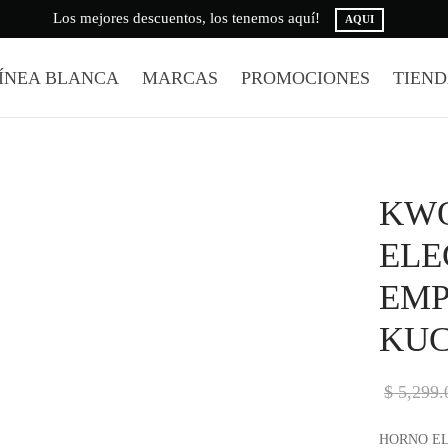
Los mejores descuentos, los tenemos aquí!
AQUI
ÍNEA BLANCA
MARCAS
PROMOCIONES
TIEN
KWO
ELE
EMP
KU
$
5,299.
HORNO EL