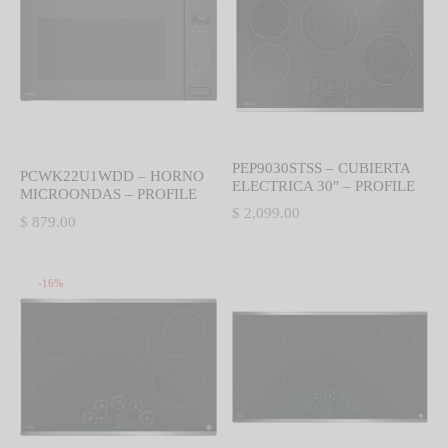
PEP9030STSS – CUBIERTA
PCWK22U1WDD – HORNO
ELECTRICA 30″ – PROFILE
MICROONDAS – PROFILE
$
2,099.00
$
879.00
-
16
%