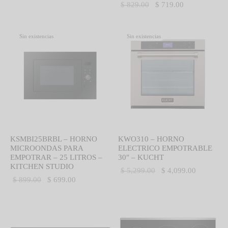
El precio
El precio
$
829.00
$
719.00
original
actual es:
original
actual es:
era:
$ 619.00.
era:
$ 719.00.
$ 659.00.
Sin existencias
Sin existencias
$ 829.00.
KSMBI25BRBL – HORNO
KWO310 – HORNO
MICROONDAS PARA
ELECTRICO EMPOTRABLE
EMPOTRAR – 25 LITROS –
30″ – KUCHT
KITCHEN STUDIO
El precio
El precio
$
5,299.00
$
4,099.00
El precio
El precio
$
899.00
$
699.00
original
actual es:
original
actual es:
era:
$ 4,099.0
era:
$ 699.00.
$ 5,299.00.
$ 899.00.