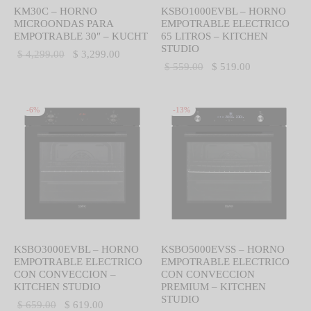
KM30C – HORNO
KSBO1000EVBL – HORNO
MICROONDAS PARA
EMPOTRABLE ELECTRICO
EMPOTRABLE 30″ – KUCHT
65 LITROS – KITCHEN
STUDIO
El precio
El precio
$
4,299.00
$
3,299.00
El precio
El precio
$
559.00
$
519.00
original
actual es:
original
actual es:
era:
$ 3,299.00.
era:
$ 519.00.
$ 4,299.00.
-
6
%
-
13
%
$ 559.00.
KSBO3000EVBL – HORNO
KSBO5000EVSS – HORNO
EMPOTRABLE ELECTRICO
EMPOTRABLE ELECTRICO
CON CONVECCION –
CON CONVECCION
KITCHEN STUDIO
PREMIUM – KITCHEN
STUDIO
El precio
El precio
$
659.00
$
619.00