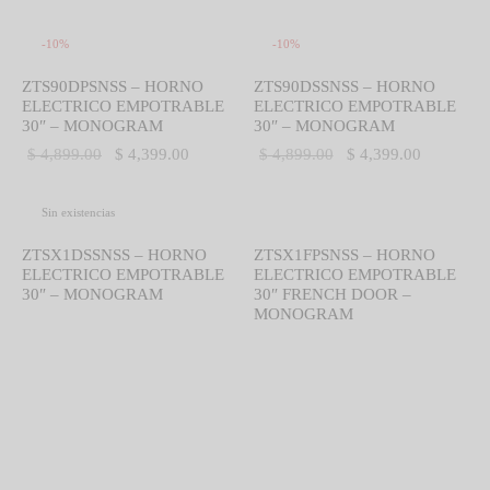
-
10
%
-
10
%
ZTS90DPSNSS – HORNO
ZTS90DSSNSS – HORNO
ELECTRICO EMPOTRABLE
ELECTRICO EMPOTRABLE
30″ – MONOGRAM
30″ – MONOGRAM
El precio
El precio
El precio
El precio
$
4,899.00
$
4,399.00
$
4,899.00
$
4,399.00
original
actual es:
original
actual es:
era:
$ 4,399.00.
era:
$ 4,399.0
Sin existencias
$ 4,899.00.
$ 4,899.00.
ZTSX1DSSNSS – HORNO
ZTSX1FPSNSS – HORNO
ELECTRICO EMPOTRABLE
ELECTRICO EMPOTRABLE
30″ – MONOGRAM
30″ FRENCH DOOR –
MONOGRAM