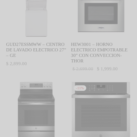
GUD27ESSMWW – CENTRO
HEW3001 – HORNO
DE LAVADO ELECTRICO 27″
ELECTRICO EMPOTRABLE
– GE
30″ CON CONVECCION-
THOR
$
2,899.00
El precio
El precio
$
2,699.00
$
1,999.00
original
actual es:
era:
$ 1,999.0
-
11
%
$ 2,699.00.