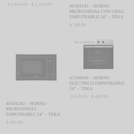
El precio
El precio
$
1,599.00
$
1,329.00
40584105 – HORNO
IEZA
SH
MICROONDAS CON GRILL
original
actual es:
EMPOTRABLE 24″ – TEKA
era:
$ 1,329.00.
$
749.00
$ 1,599.00.
HEN AID
Sin existencias
CHEN STUDIO
HT
OGRAM
41560040 – HORNO
ELECTRICO EMPOTRABLE
24″ – TEKA
ILE
El precio
El precio
$
549.00
$
469.00
40584202 – HORNO
original
actual es:
A
MICROONDAS
era:
$ 469.00.
EMPOTRABLE 24″ – TEKA
R
$ 549.00.
$
499.00