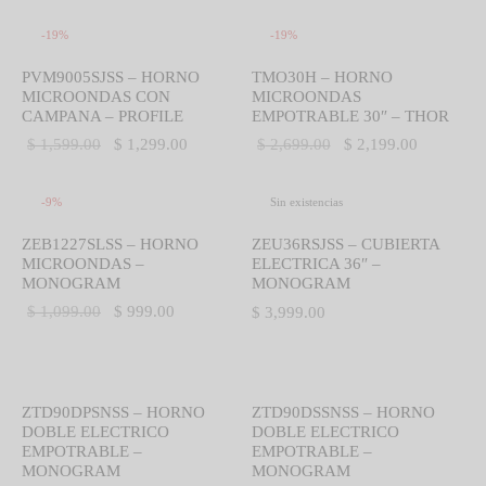
-
19
%
-
19
%
PVM9005SJSS – HORNO
TMO30H – HORNO
MICROONDAS CON
MICROONDAS
CAMPANA – PROFILE
EMPOTRABLE 30″ – THOR
El precio
El precio
El precio
El precio
$
1,599.00
$
1,299.00
$
2,699.00
$
2,199.00
original
actual es:
original
actual es:
era:
$ 1,299.00.
era:
$ 2,199.0
-
9
%
Sin existencias
$ 1,599.00.
$ 2,699.00.
ZEB1227SLSS – HORNO
ZEU36RSJSS – CUBIERTA
MICROONDAS –
ELECTRICA 36″ –
MONOGRAM
MONOGRAM
El precio
El precio
$
1,099.00
$
999.00
$
3,999.00
original
actual es:
era:
$ 999.00.
$ 1,099.00.
ZTD90DPSNSS – HORNO
ZTD90DSSNSS – HORNO
DOBLE ELECTRICO
DOBLE ELECTRICO
EMPOTRABLE –
EMPOTRABLE –
MONOGRAM
MONOGRAM