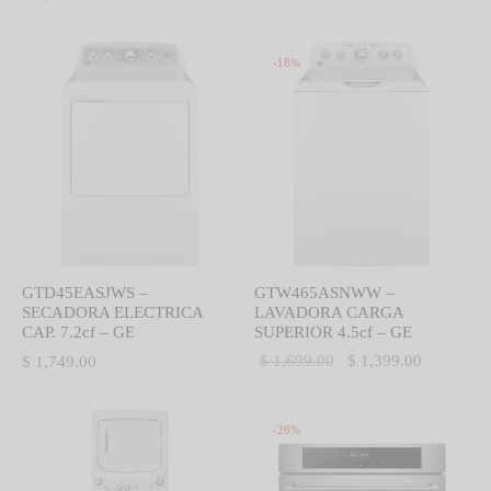
-
18
%
GTD45EASJWS –
GTW465ASNWW –
SECADORA ELECTRICA
LAVADORA CARGA
CAP. 7.2cf – GE
SUPERIOR 4.5cf – GE
El precio
El precio
$
1,699.00
$
1,399.00
$
1,749.00
original
actual es:
era:
$ 1,399.0
-
26
%
$ 1,699.00.