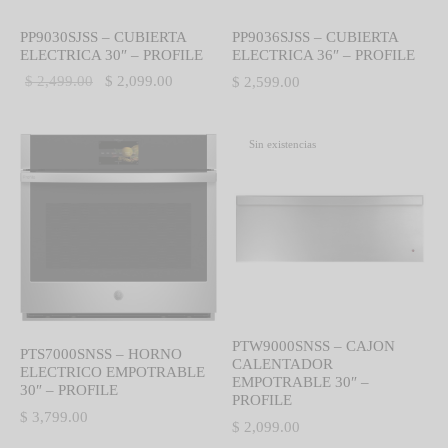
PP9030SJSS – CUBIERTA
PP9036SJSS – CUBIERTA
ELECTRICA 30″ – PROFILE
ELECTRICA 36″ – PROFILE
El precio
El precio
$
2,499.00
$
2,099.00
$
2,599.00
original
actual es:
era:
$ 2,099.00.
Sin existencias
$ 2,499.00.
PTW9000SNSS – CAJON
PTS7000SNSS – HORNO
CALENTADOR
ELECTRICO EMPOTRABLE
EMPOTRABLE 30″ –
30″ – PROFILE
PROFILE
$
3,799.00
$
2,099.00