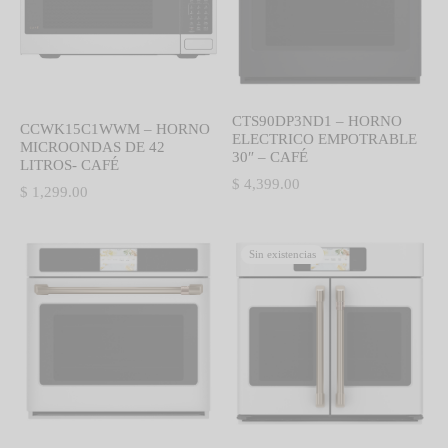
CTS90DP3ND1 – HORNO
CCWK15C1WWM – HORNO
ELECTRICO EMPOTRABLE
MICROONDAS DE 42
30″ – CAFÉ
LITROS- CAFÉ
$
4,399.00
$
1,299.00
Sin existencias