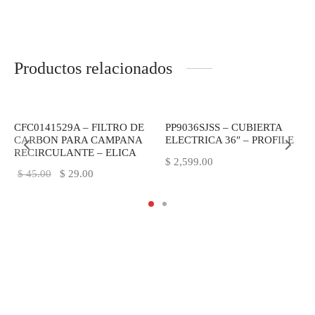
Productos relacionados
-
36
%
CFC0141529A – FILTRO DE
PP9036SJSS – CUBIERTA
CARBON PARA CAMPANA
ELECTRICA 36″ – PROFILE
RECIRCULANTE – ELICA
$
2,599.00
El
El
$
45.00
$
29.00
precio
precio
original
actual
era:
es:
$ 45.00.
$ 29.00.