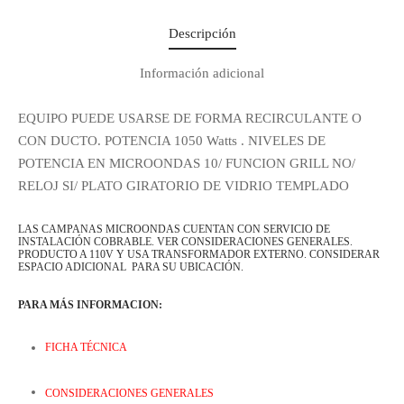
Regístrate y recibe
Descripción
novedades!
Información adicional
Déjanos tus datos y recibe las ultimas
EQUIPO PUEDE USARSE DE FORMA RECIRCULANTE O
novedades de Kitchen Studio
CON DUCTO. POTENCIA 1050 Watts . NIVELES DE
POTENCIA EN MICROONDAS 10/ FUNCION GRILL NO/
RELOJ SI/ PLATO GIRATORIO DE VIDRIO TEMPLADO
LAS CAMPANAS MICROONDAS CUENTAN CON SERVICIO DE
INSTALACIÓN COBRABLE. VER CONSIDERACIONES GENERALES.
PRODUCTO A 110V Y USA TRANSFORMADOR EXTERNO. CONSIDERAR
ESPACIO ADICIONAL PARA SU UBICACIÓN.
PARA MÁS INFORMACION:
FICHA TÉCNICA
CONSIDERACIONES GENERALES