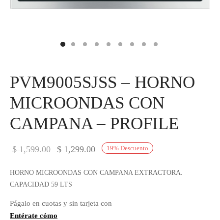
IEZA
SH
HEN AID
PVM9005SJSS – HORNO
CHEN STUDIO
MICROONDAS CON
HT
CAMPANA – PROFILE
OGRAM
ILE
El precio
El precio
$
1,599.00
$
1,299.00
19
%
Descuento
original
actual es:
A
HORNO MICROONDAS CON CAMPANA EXTRACTORA.
era:
$ 1,299.00.
CAPACIDAD 59 LTS
$ 1,599.00.
R
Págalo en cuotas y sin tarjeta con
Entérate cómo