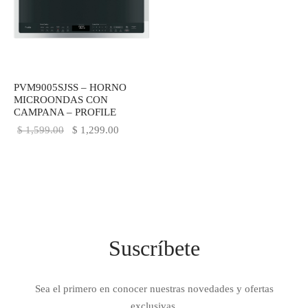
IEZA
SH
HEN AID
PVM9005SJSS – HORNO
MICROONDAS CON
CHEN STUDIO
CAMPANA – PROFILE
El precio
El precio
$
1,599.00
$
1,299.00
HT
original
actual es:
era:
$ 1,299.00.
OGRAM
$ 1,599.00.
ILE
A
Suscríbete
R
Sea el primero en conocer nuestras novedades y ofertas
exclusivas.