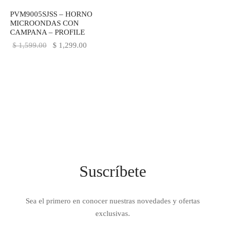
IEZA
SH
PVM9005SJSS – HORNO
MICROONDAS CON
CAMPANA – PROFILE
El precio
El precio
$
1,599.00
$
1,299.00
original
actual es:
HEN AID
era:
$ 1,299.00.
CHEN STUDIO
$ 1,599.00.
HT
OGRAM
ILE
Suscríbete
A
R
Sea el primero en conocer nuestras novedades y ofertas
exclusivas.