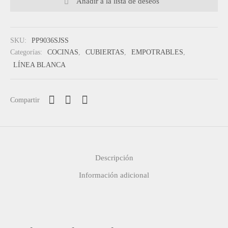
Añadir a la lista de deseos
SKU:
PP9036SJSS
Categorías:
COCINAS
,
CUBIERTAS
,
EMPOTRABLES
,
LÍNEA BLANCA
Compartir
Descripción
Información adicional