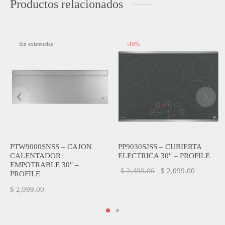
Productos relacionados
Sin existencias
-
16
%
E
PTW9000SNSS – CAJON
PP9030SJSS – CUBIERTA
R
CALENTADOR
ELECTRICA 30″ – PROFILE
EMPOTRABLE 30″ –
El precio
El precio
$
2,499.00
$
2,099.00
PROFILE
original
actual es:
$
2,099.00
era:
$ 2,099.
$ 2,499.00.