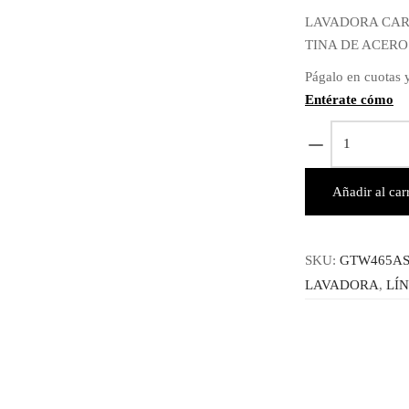
origina
LAVADORA CARG
era:
TINA DE ACERO
$ 1,69
Págalo en cuotas y
Entérate cómo
GTW465AS
-
LAVADORA
Añadir al carr
CARGA
SUPERIOR
4.5cf
SKU:
GTW465A
-
LAVADORA
,
LÍ
GE
cantidad