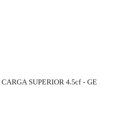
HORNO CONVECCION
adir al carrito
Añadir al carrito
ARGA SUPERIOR 4.5cf - GE