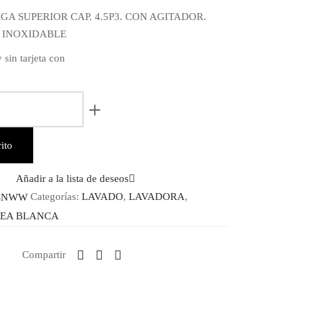
l
actual
A SUPERIOR CAP. 4.5P3. CON AGITADOR.
es:
 INOXIDABLE
9.00.
$ 1,399.00.
 sin tarjeta con
NWW
ito
Añadir a la lista de deseos
SNWW
Categorías:
LAVADO
,
LAVADORA
,
NEA BLANCA
Compartir