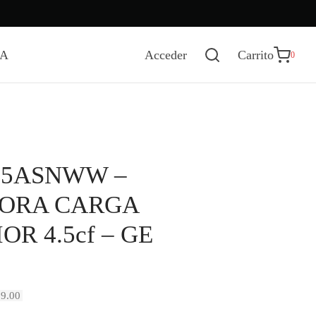
0
Carrito
DA
Acceder
Carrito
0
Actualizando…
No hay productos en el carrito.
Seguir comprando
5ASNWW –
ORA CARGA
OR 4.5cf – GE
El
9.00
precio