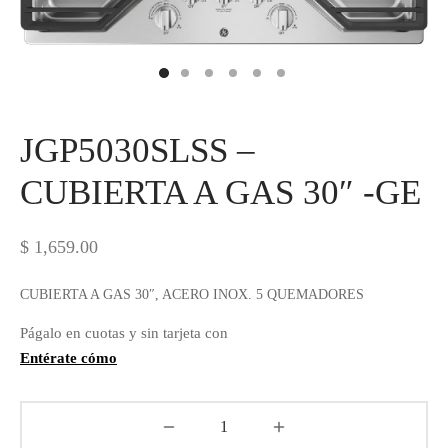
IEZA
SH
HEN AID
JGP5030SLSS –
CHEN STUDIO
CUBIERTA A GAS 30″ -GE
HT
$
1,659.00
OGRAM
CUBIERTA A GAS 30″, ACERO INOX. 5 QUEMADORES
ILE
Págalo en cuotas y sin tarjeta con
A
Entérate cómo
R