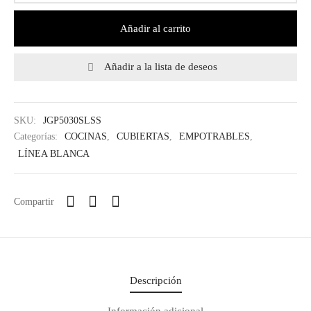
Añadir al carrito
Añadir a la lista de deseos
SKU:
JGP5030SLSS
Categorías:
COCINAS
,
CUBIERTAS
,
EMPOTRABLES
,
LÍNEA BLANCA
Regístrate y recibe
novedades!
Compartir
Déjanos tus datos y recibe las ultimas
novedades de Kitchen Studio
Descripción