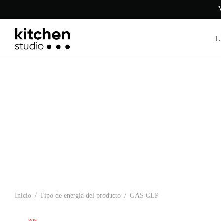
V
L
Inicio
/
Tipo de energía del producto
/
GAS GLP
-
30
%