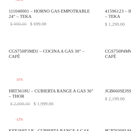
111040001 – HORNO GAS EMPOTRABLE
41596123 –
24″ – TEKA
– TEKA
El precio
El precio
$
999.00
$
699.00
$
1,299.00
original
actual es:
era:
$ 699.00.
$ 999.00.
CGS750P3MD1 – COCINA A GAS 30″ –
CGS750P4MW
CAFÉ
CAFÉ
-
31
%
HRT3618U – CUBIERTA RANGE A GAS 36″
JGB660SEJSS
– THOR
$
2,199.00
El precio
El precio
$
2,899.00
$
1,999.00
original
actual es:
era:
$ 1,999.00.
-
12
%
$ 2,899.00.
KFX369T-LP – CUBIERTA RANGE A GAS
PGP7030SLSS