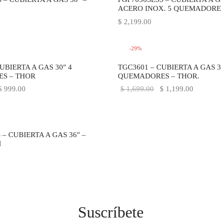
ACERO INOX. 5 QUEMADORE
$
2,199.00
-
29
%
UBIERTA A GAS 30″ 4
TGC3601 – CUBIERTA A GAS 3
S – THOR
QUEMADORES – THOR.
l precio
El precio
El precio
El preci
$
999.00
$
1,699.00
$
1,199.00
riginal
actual es:
original
actual es
ra:
$ 999.00.
era:
$ 1,199.
 1,399.00.
$ 1,699.00.
– CUBIERTA A GAS 36″ –
M
Suscríbete