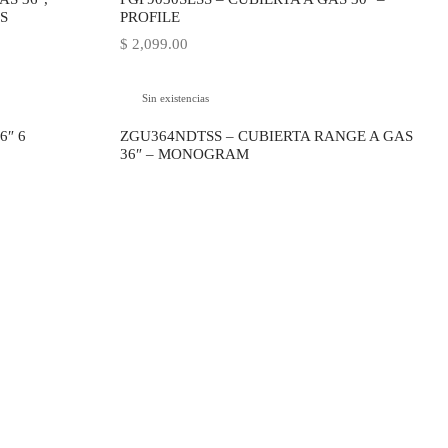
S
PROFILE
$
2,099.00
Sin existencias
6″ 6
ZGU364NDTSS – CUBIERTA RANGE A GAS
36″ – MONOGRAM
o
:
00.