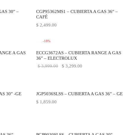
AS 30″ –
CGP95362MS1 – CUBIERTA A GAS 36″ –
CAFÉ
$
2,499.00
-
18
%
ANGE A GAS
ECCG3672AS – CUBIERTA RANGE A GAS
36″ – ELECTROLUX
o
El precio
El precio
$
3,999.00
$
3,299.00
:
original
actual es:
00.
era:
$ 3,299.00.
$ 3,999.00.
AS 30″ -GE
JGP5036SLSS – CUBIERTA A GAS 36″ – GE
$
1,859.00
AS 36″,
PGP9030SLSS – CUBIERTA A GAS 30″ –