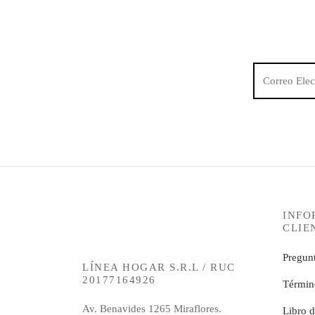
INFO
CLIE
Pregunt
LÍNEA HOGAR S.R.L / RUC
20177164926
Términ
Av. Benavides 1265 Miraflores.
Libro 