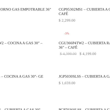
 HORNO GAS EMPOTRABLE 36″
CGP95302MS1 – CUBIERTA A G
CAFÉ
$
2,299.00
-
5
%
2 – COCINA A GAS 30″ –
CGU366P4TW2 – CUBIERTA R
36″ – CAFÉ
El precio
El preci
$
4,399.00
$
4,199.00
original
actual es
era:
$ 4,199.
$ 4,399.00.
 – COCINA A GAS 30″- GE
JGP5030SLSS – CUBIERTA A G
$
1,659.00
 – CUBIERTA A GAS 30″ –
PGP7036SLSS – CUBIERTA A G