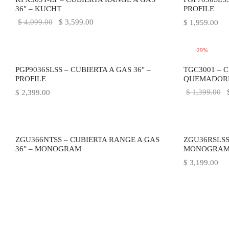
36″ – KUCHT
PROFILE
El precio
El precio
$
4,099.00
$
3,599.00
$
1,959.00
original
actual es:
era:
$ 3,599.00.
-
29
%
$ 4,099.00.
PGP9036SLSS – CUBIERTA A GAS 36″ –
TGC3001 – C
PROFILE
QUEMADORE
E
$
1,399.00
$
2,399.00
o
e
$
ZGU366NTSS – CUBIERTA RANGE A GAS
ZGU36RSLSS 
36″ – MONOGRAM
MONOGRA
$
3,199.00