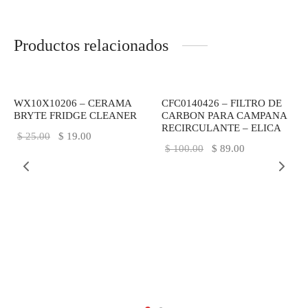
Productos relacionados
-
24
%
-
11
%
WX10X10206 – CERAMA
CFC0140426 – FILTRO DE
BRYTE FRIDGE CLEANER
CARBON PARA CAMPANA
RECIRCULANTE – ELICA
El
El
$
25.00
$
19.00
El precio
El
$
100.00
$
89.00
precio
precio
original
precio
original
actual
era:
actual
era:
es:
$ 100.00.
es:
$ 25.00.
$ 19.00.
$ 89.00.