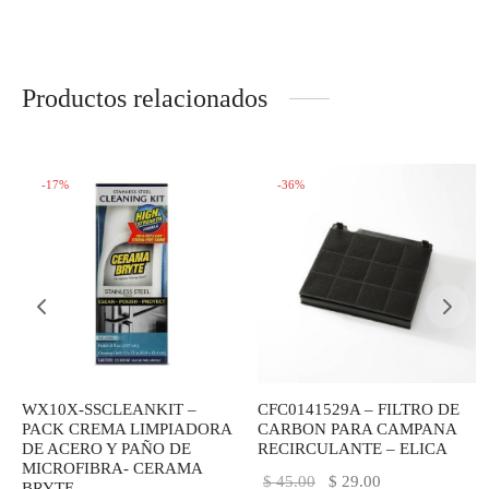
Productos relacionados
-
17
%
-
36
%
WX10X-SSCLEANKIT –
CFC0141529A – FILTRO DE
PACK CREMA LIMPIADORA
CARBON PARA CAMPANA
DE ACERO Y PAÑO DE
RECIRCULANTE – ELICA
MICROFIBRA- CERAMA
El
El
$
45.00
$
29.00
BRYTE