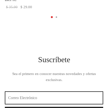
precio
precio
El
El
$
35.00
$
29.00
original
actual
precio
precio
era:
es:
original
actual
$ 45.00.
$ 29.00.
era:
es:
$ 35.00.
$ 29.00.
Suscríbete
Sea el primero en conocer nuestras novedades y ofertas
exclusivas.