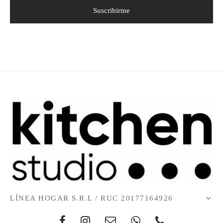
LÍNEA HOGAR S.R.L / RUC 20177164926