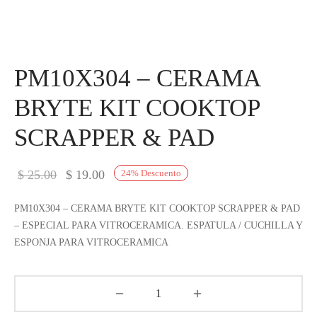
PM10X304 – CERAMA
BRYTE KIT COOKTOP
SCRAPPER & PAD
El
El
$
25.00
$
19.00
24
%
Descuento
precio
precio
PM10X304 – CERAMA BRYTE KIT COOKTOP SCRAPPER & PAD
original
actual
– ESPECIAL PARA VITROCERAMICA. ESPATULA / CUCHILLA Y
era:
es:
ESPONJA PARA VITROCERAMICA
$ 25.00.
$ 19.00.