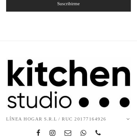
LÍNEA HOGAR S.R.L / RUC 20177164926