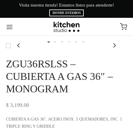
Visita nuestra tienda! Estamos listos para atenderte!
Bi
DONDE ESTAMOS
Volver
Volver
ZGU36RSLSS –
EA BLANCA
CAS
CUBIERTA A GAS 36″ –
MONOGRAM
INAS
É
ESORIOS
AMA BRYTE
$
3,199.00
RIGERACIÓN
CA
CUBIERTA A GAS 36″, ACERO INOX. 5 QUEMADORES, INC. 1
TRIPLE RING Y GRIDDLE
ADO
CTROLUX