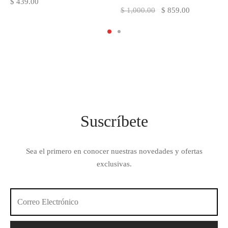
$
439.00
El precio
El precio
$
1,000.00
$
859.00
original
actual es:
era:
$ 859.00.
$ 1,000.00.
Suscríbete
Sea el primero en conocer nuestras novedades y ofertas
exclusivas.