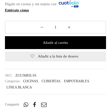
Págalo en cuotas y sin tarjeta con
IEZA
SH
Entérate cómo
HEN AID
CHEN STUDIO
Añadir al carrito
HT
Añadir a la lista de deseos
OGRAM
ILE
SKU:
ZGU36RSLSS
Categorías:
COCINAS
,
CUBIERTAS
,
EMPOTRABLES
,
A
LÍNEA BLANCA
R
Compartir