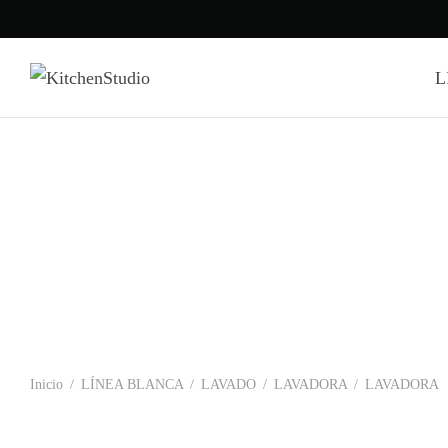
L
Inicio
/
LÍNEA BLANCA
/
LAVADO
/
LAVADORA
/
LAVADORA