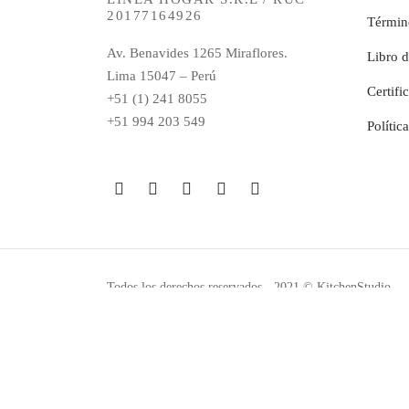
20177164926
Términ
Av. Benavides 1265 Miraflores.
Libro 
Lima 15047 – Perú
Certifi
+51 (1) 241 8055
+51 994 203 549
Polític
Todos los derechos reservados - 2021 © KitchenStudio