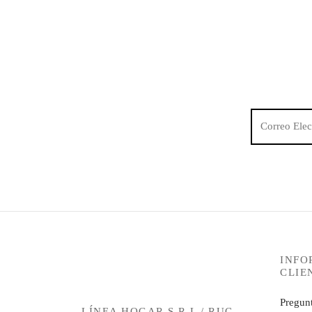
INFO
CLIE
Pregunt
LÍNEA HOGAR S.R.L / RUC