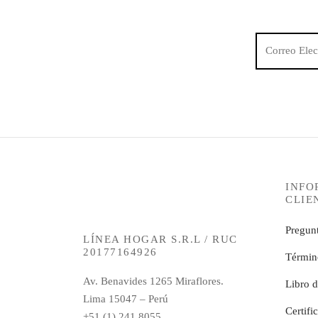
INFO
CLIE
Pregunt
LÍNEA HOGAR S.R.L / RUC
20177164926
Términ
Av. Benavides 1265 Miraflores.
Libro 
Lima 15047 – Perú
Certifi
+51 (1) 241 8055