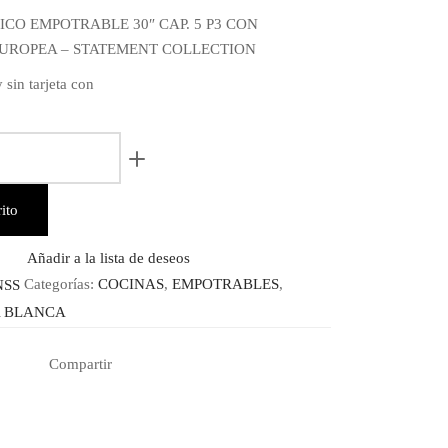
l
actual
CO EMPOTRABLE 30″ CAP. 5 P3 CON
es:
UROPEA – STATEMENT COLLECTION
9.00.
$ 4,399.00.
 sin tarjeta con
SS
ito
LE
Añadir a la lista de deseos
NSS
Categorías:
COCINAS
,
EMPOTRABLES
,
A BLANCA
M
Compartir