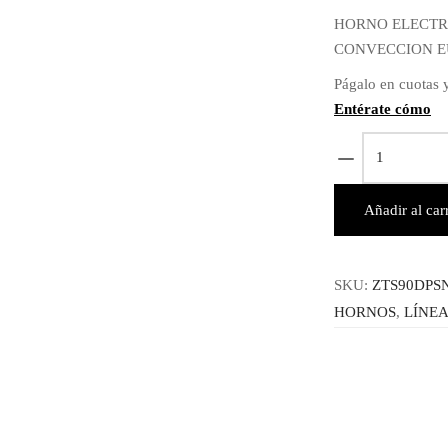
origina
HORNO ELECTRI
era:
CONVECCION E
$ 4,89
Págalo en cuotas y
Entérate cómo
ZTS90DPSN
-
HORNO
Añadir al carr
ELECTRICO
EMPOTRAB
30"
SKU:
ZTS90DPS
-
HORNOS
,
LÍNE
MONOGRA
cantidad