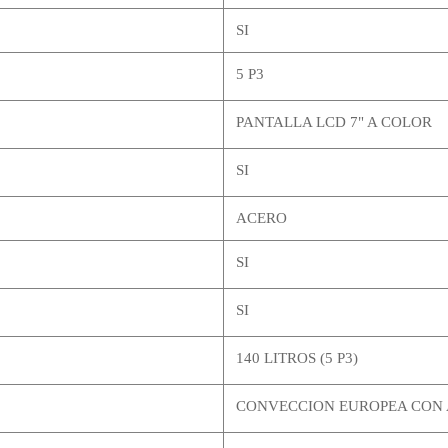
SI
5 P3
PANTALLA LCD 7" A COLOR
SI
ACERO
SI
SI
140 LITROS (5 P3)
CONVECCION EUROPEA CON 