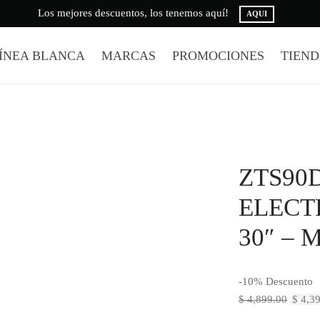
Los mejores descuentos, los tenemos aquí!
AQUI
ÍNEA BLANCA
MARCAS
PROMOCIONES
TIEN
ZTS90
ELECT
30″ –
-
10
%
Descuento
El
$
4,899.00
$
4,39
precio