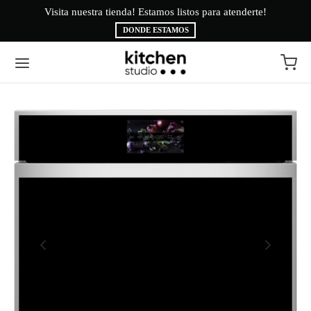
Visita nuestra tienda! Estamos listos para atenderte!
Bi
DONDE ESTAMOS
Volver
Volver
EA BLANCA
CAS
INAS
É
ESORIOS
AMA BRYTE
RIGERACIÓN
CA
ADO
CTROLUX