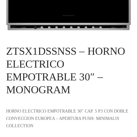
IEZA
SH
HEN AID
ZTSX1DSSNSS – HORNO
CHEN STUDIO
ELECTRICO
HT
EMPOTRABLE 30″ –
OGRAM
MONOGRAM
ILE
A
HORNO ELECTRICO EMPOTRABLE 30″ CAP. 5 P3 CON DOBLE
CONVECCION EUROPEA – APERTURA PUSH- MINIMALIS
R
COLLECTION