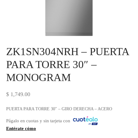
IEZA
SH
HEN AID
ZK1SN304NRH – PUERTA
CHEN STUDIO
PARA TORRE 30″ –
HT
MONOGRAM
OGRAM
ILE
$
1,749.00
A
PUERTA PARA TORRE 30″ – GIRO DERECHA – ACERO
Págalo en cuotas y sin tarjeta con
R
Entérate cómo