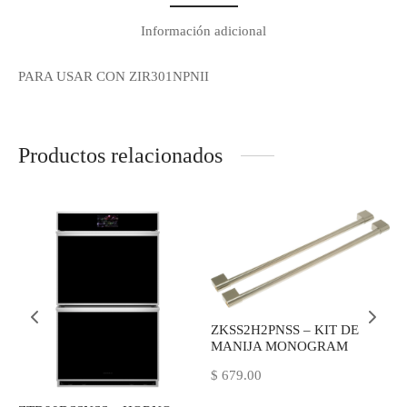
Regístrate y recibe
Información adicional
novedades!
PARA USAR CON ZIR301NPNII
Déjanos tus datos y recibe las ultimas
novedades de Kitchen Studio
Productos relacionados
ZKSS2H2PNSS – KIT DE
MANIJA MONOGRAM
$
679.00