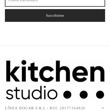
LÍNEA HOGAR S.R.L / RUC 20177164926