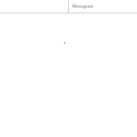
Monogram
Añadir a la lista de deseos
Añadir a la lista de deseos