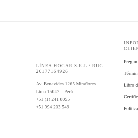
INFO
CLIE
Pregunt
LÍNEA HOGAR S.R.L / RUC
20177164926
Términ
Av. Benavides 1265 Miraflores.
Libro 
Lima 15047 – Perú
Certifi
+51 (1) 241 8055
+51 994 203 549
Polític