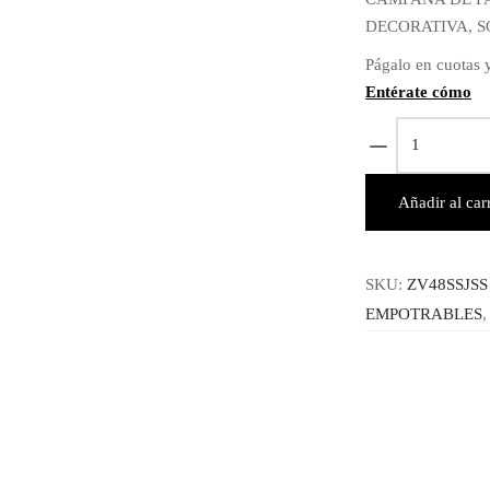
DECORATIVA, 
Págalo en cuotas y
Entérate cómo
ZV48SSJSS
-
CAMPANA
Añadir al carr
EXTRACTO
DE
PARED
SKU:
ZV48SSJSS
48"
EMPOTRABLES
-
MONOGRA
cantidad