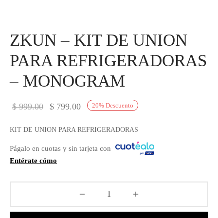
IEZA
SH
ZKUN – KIT DE UNION
PARA REFRIGERADORAS
HEN AID
– MONOGRAM
CHEN STUDIO
HT
El precio
El precio
$
999.00
$
799.00
20
%
Descuento
original
actual es:
OGRAM
KIT DE UNION PARA REFRIGERADORAS
era:
$ 799.00.
ILE
Págalo en cuotas y sin tarjeta con
$ 999.00.
Entérate cómo
A
R