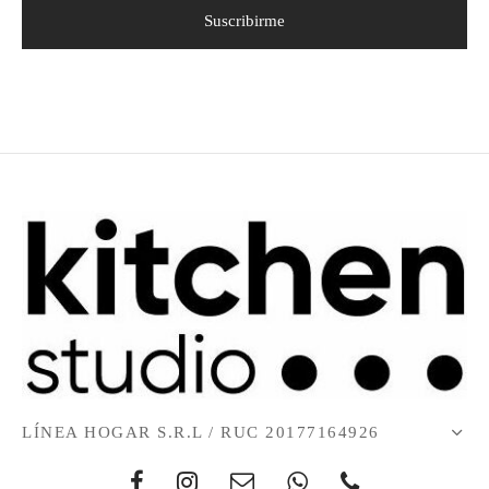
LÍNEA HOGAR S.R.L / RUC 20177164926