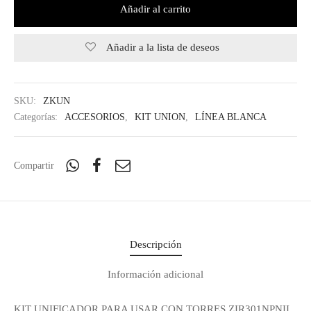
Añadir al carrito
Añadir a la lista de deseos
SKU:
ZKUN
Categorías:
ACCESORIOS
,
KIT UNION
,
LÍNEA BLANCA
Compartir
Descripción
Información adicional
Regístrate y recibe
KIT UNIFICADOR PARA USAR CON TORRES ZIR301NPNII