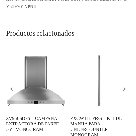
novedades!
Y ZIF301NPNII
Déjanos tus datos y recibe las ultimas
novedades de Kitchen Studio
Productos relacionados
ZV950SDSS – CAMPANA
ZXGW1H1PPSS – KIT DE
EXTRACTORA DE PARED
MANIJA PARA
36″- MONOGRAM
UNDERCOUNTER –
MONOGRAM