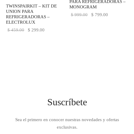
PARA REFRIGERADORAS –
TWINSPAIRKIT – KIT DE
MONOGRAM
IEZA
SH
UNION PARA
El precio
El precio
$
999.00
$
799.00
REFRIGERADORAS –
original
actual es:
ELECTROLUX
era:
$ 799.00.
El precio
El precio
$
459.00
$
299.00
HEN AID
$ 999.00.
original
actual es:
era:
$ 299.00.
CHEN STUDIO
$ 459.00.
HT
OGRAM
ILE
Suscríbete
A
R
Sea el primero en conocer nuestras novedades y ofertas
exclusivas.