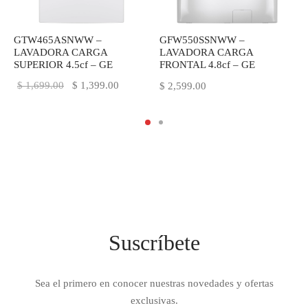
GFW550SSNWW –
GTW465ASNWW –
LAVADORA CARGA
LAVADORA CARGA
FRONTAL 4.8cf – GE
SUPERIOR 4.5cf – GE
El precio
El precio
$
1,699.00
$
1,399.00
$
2,599.00
original
actual es:
era:
$ 1,399.00.
$ 1,699.00.
Suscríbete
Sea el primero en conocer nuestras novedades y ofertas
exclusivas.