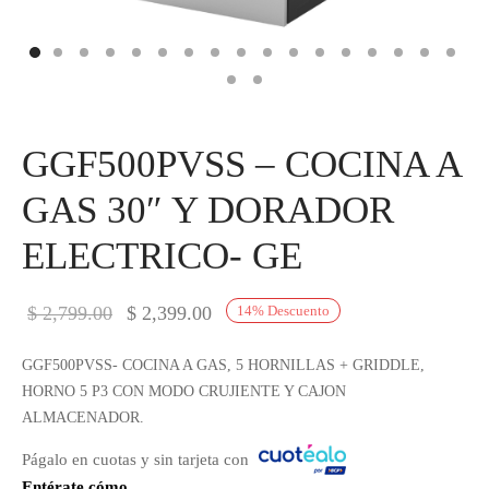
IEZA
SH
HEN AID
GGF500PVSS – COCINA A
CHEN STUDIO
GAS 30″ Y DORADOR
HT
ELECTRICO- GE
OGRAM
El precio
El precio
$
2,799.00
$
2,399.00
14
%
Descuento
ILE
original
actual es:
GGF500PVSS- COCINA A GAS, 5 HORNILLAS + GRIDDLE,
era:
$ 2,399.00.
A
HORNO 5 P3 CON MODO CRUJIENTE Y CAJON
$ 2,799.00.
ALMACENADOR.
R
Págalo en cuotas y sin tarjeta con
Entérate cómo