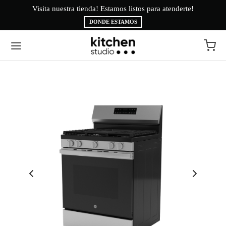
Visita nuestra tienda! Estamos listos para atenderte!
Bi
DONDE ESTAMOS
Volver
Volver
EA BLANCA
CAS
INAS
É
ESORIOS
AMA BRYTE
RIGERACIÓN
CA
ADO
CTROLUX