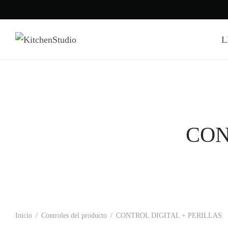
L
CON
Inicio
/
Controles del producto
/
CONTROL DIGITAL + PERILLAS