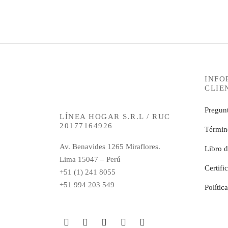
INFO
CLIE
Pregunt
LÍNEA HOGAR S.R.L / RUC
20177164926
Términ
Av. Benavides 1265 Miraflores.
Libro 
Lima 15047 – Perú
Certifi
+51 (1) 241 8055
+51 994 203 549
Polític