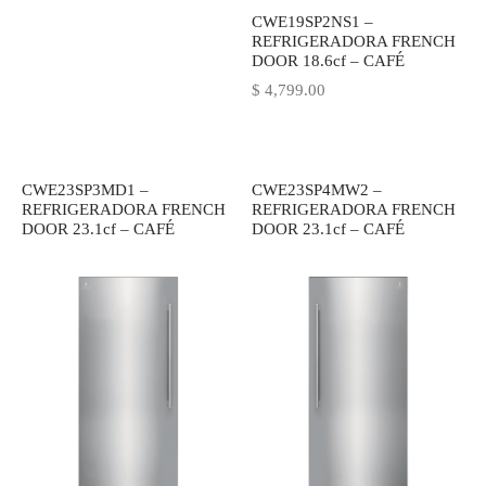
CWE19SP2NS1 –
IEZA
SH
REFRIGERADORA FRENCH
DOOR 18.6cf – CAFÉ
$
4,799.00
HEN AID
CHEN STUDIO
CWE23SP3MD1 –
CWE23SP4MW2 –
REFRIGERADORA FRENCH
REFRIGERADORA FRENCH
HT
DOOR 23.1cf – CAFÉ
DOOR 23.1cf – CAFÉ
OGRAM
ILE
A
R