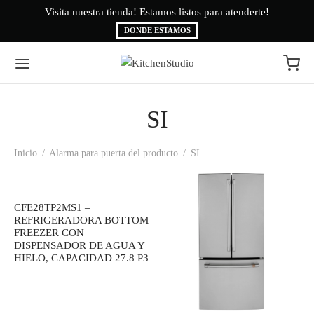
Visita nuestra tienda! Estamos listos para atenderte!
Bi
DONDE ESTAMOS
SI
Volver
Volver
Inicio
/
Alarma para puerta del producto
/
SI
EA BLANCA
CAS
INAS
É
CFE28TP2MS1 –
REFRIGERADORA BOTTOM
FREEZER CON
ESORIOS
AMA BRYTE
DISPENSADOR DE AGUA Y
HIELO, CAPACIDAD 27.8 P3
RIGERACIÓN
CA
ADO
CTROLUX