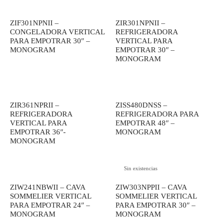
era:
$ 4,799.00.
$ 3,999.00.
$ 5,099.00.
ZIF301NPNII –
ZIR301NPNII –
CONGELADORA VERTICAL
REFRIGERADORA
PARA EMPOTRAR 30″ –
VERTICAL PARA
MONOGRAM
EMPOTRAR 30″ –
MONOGRAM
ZIR361NPRII –
ZISS480DNSS –
REFRIGERADORA
REFRIGERADORA PARA
VERTICAL PARA
EMPOTRAR 48″ –
EMPOTRAR 36″-
MONOGRAM
MONOGRAM
Sin existencias
ZIW241NBWII – CAVA
ZIW303NPPII – CAVA
SOMMELIER VERTICAL
SOMMELIER VERTICAL
PARA EMPOTRAR 24″ –
PARA EMPOTRAR 30″ –
MONOGRAM
MONOGRAM