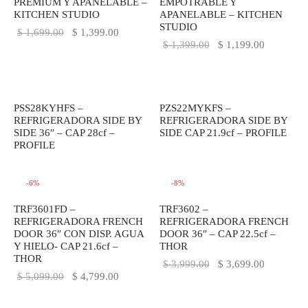
PREMIUM Y APANELABLE –
EMPOTRABLE Y
KITCHEN STUDIO
APANELABLE – KITCHEN
STUDIO
El precio
El precio
$
1,699.00
$
1,399.00
El precio
El precio
$
1,399.00
$
1,199.00
original
actual es:
original
actual es:
era:
$ 1,399.00.
era:
$ 1,199.0
$ 1,699.00.
$ 1,399.00.
PSS28KYHFS –
PZS22MYKFS –
REFRIGERADORA SIDE BY
REFRIGERADORA SIDE BY
SIDE 36″ – CAP 28cf –
SIDE CAP 21.9cf – PROFILE
PROFILE
-
6
%
-
8
%
TRF3601FD –
TRF3602 –
REFRIGERADORA FRENCH
REFRIGERADORA FRENCH
DOOR 36″ CON DISP. AGUA
DOOR 36″ – CAP 22.5cf –
Y HIELO- CAP 21.6cf –
THOR
THOR
El precio
El precio
$
3,999.00
$
3,699.00
El precio
El precio
$
5,099.00
$
4,799.00
original
actual es:
original
actual es:
era:
$ 3,699.0