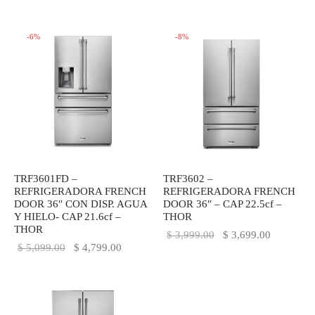
-
6
%
-
8
%
TRF3601FD –
TRF3602 –
REFRIGERADORA FRENCH
REFRIGERADORA FRENCH
DOOR 36″ CON DISP. AGUA
DOOR 36″ – CAP 22.5cf –
Y HIELO- CAP 21.6cf –
THOR
THOR
El precio
El precio
$
3,999.00
$
3,699.00
El precio
El precio
$
5,099.00
$
4,799.00
original
actual es:
original
actual es:
era:
$ 3,699.0
era:
$ 4,799.00.
$ 3,999.00.
$ 5,099.00.