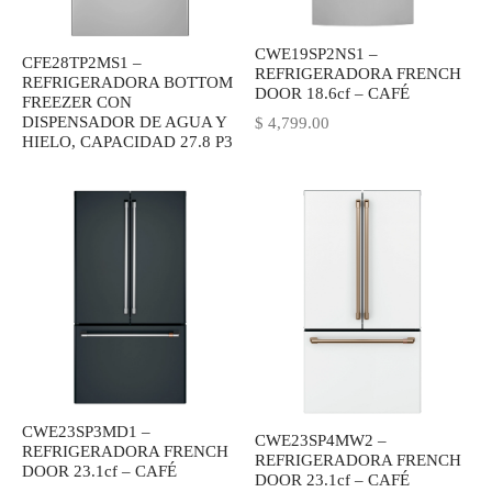
IEZA
SH
CWE19SP2NS1 –
CFE28TP2MS1 –
REFRIGERADORA FRENCH
REFRIGERADORA BOTTOM
DOOR 18.6cf – CAFÉ
FREEZER CON
DISPENSADOR DE AGUA Y
$
4,799.00
HEN AID
HIELO, CAPACIDAD 27.8 P3
CHEN STUDIO
HT
OGRAM
ILE
A
R
CWE23SP3MD1 –
CWE23SP4MW2 –
REFRIGERADORA FRENCH
REFRIGERADORA FRENCH
DOOR 23.1cf – CAFÉ
DOOR 23.1cf – CAFÉ