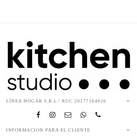
LÍNEA HOGAR S.R.L / RUC 20177164926
INFORMACION PARA EL CLIENTE