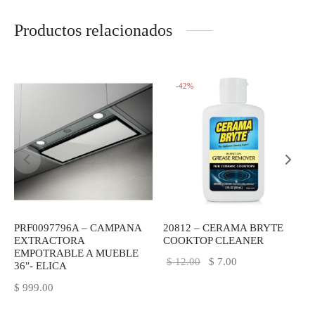
Productos relacionados
-
42
%
PRF0097796A – CAMPANA
20812 – CERAMA BRYTE
P
EXTRACTORA
COOKTOP CLEANER
EMPOTRABLE A MUEBLE
El
El
$
12.00
$
7.00
36″- ELICA
precio
precio
$
999.00
original
actual
era:
es: