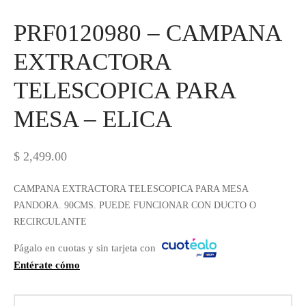
IEZA
SH
PRF0120980 – CAMPANA
EXTRACTORA
HEN AID
TELESCOPICA PARA
CHEN STUDIO
MESA – ELICA
HT
$
2,499.00
OGRAM
CAMPANA EXTRACTORA TELESCOPICA PARA MESA
PANDORA. 90CMS. PUEDE FUNCIONAR CON DUCTO O
ILE
RECIRCULANTE
A
Págalo en cuotas y sin tarjeta con
Entérate cómo
R