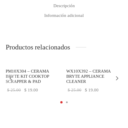
Descripción
Información adicional
Productos relacionados
-
24
%
-
24
%
PM10X304 – CERAMA
WX10X392 – CERAMA
A
BRYTE KIT COOKTOP
BRYTE APPLIANCE
SCRAPPER & PAD
CLEANER
El
El
El
El
$
25.00
$
19.00
$
25.00
$
19.00
precio
precio
precio
precio
original
actual
original
actual
era:
es:
era:
es:
$ 25.00.
$ 19.00.
$ 25.00.
$ 19.00.