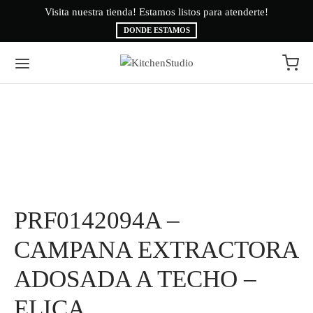
Visita nuestra tienda! Estamos listos para atenderte!
Bi
DONDE ESTAMOS
Volver
Volver
EA BLANCA
CAS
INAS
É
PRF0142094A –
ESORIOS
AMA BRYTE
CAMPANA EXTRACTORA
RIGERACIÓN
CA
ADOSADA A TECHO –
ADO
CTROLUX
ELICA