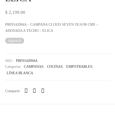
IEZA
SH
$
2,199.00
PRF0142094A – CAMPANA CLOUD SEVEN IX/A/90 CMS –
HEN AID
ADOSADA A TECHO – ELICA
Agotado
CHEN STUDIO
HT
SKU:
PRF0142094A
OGRAM
Categorías:
CAMPANAS
,
COCINAS
,
EMPOTRABLES
,
LÍNEA BLANCA
ILE
A
Compartir
R