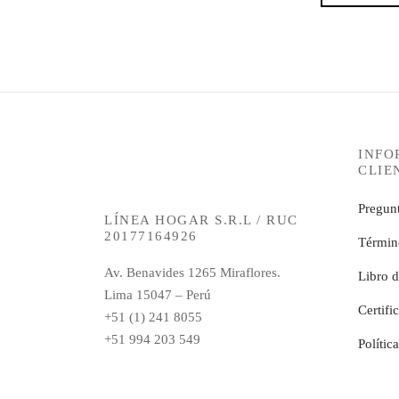
INFO
CLIE
Pregunt
LÍNEA HOGAR S.R.L / RUC
20177164926
Términ
Av. Benavides 1265 Miraflores.
Libro 
Lima 15047 – Perú
Certifi
+51 (1) 241 8055
+51 994 203 549
Polític