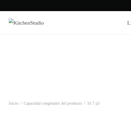
L
Inicio
/
Capacidad congelador del producto
/
16.7 p3
ZIF301NPNII – CONGELADORA VERTICAL