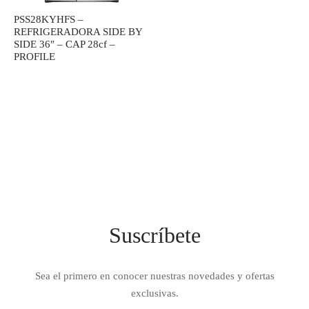
IEZA
SH
PSS28KYHFS –
REFRIGERADORA SIDE BY
SIDE 36″ – CAP 28cf –
PROFILE
HEN AID
CHEN STUDIO
HT
OGRAM
ILE
Suscríbete
A
R
Sea el primero en conocer nuestras novedades y ofertas
exclusivas.