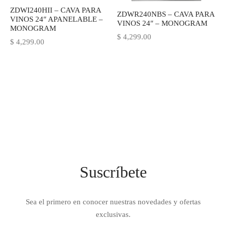
ZDWI240HII – CAVA PARA
IEZA
SH
ZDWR240NBS – CAVA PARA
VINOS 24″ APANELABLE –
VINOS 24″ – MONOGRAM
MONOGRAM
$
4,299.00
$
4,299.00
HEN AID
CHEN STUDIO
HT
OGRAM
ILE
Suscríbete
A
R
Sea el primero en conocer nuestras novedades y ofertas
exclusivas.