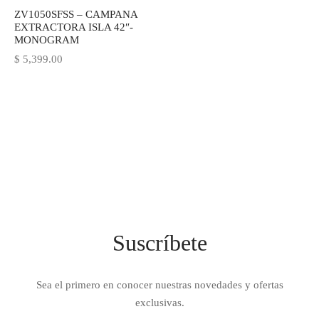
ZV1050SFSS – CAMPANA
IEZA
SH
EXTRACTORA ISLA 42″-
MONOGRAM
$
5,399.00
HEN AID
CHEN STUDIO
HT
OGRAM
ILE
Suscríbete
A
R
Sea el primero en conocer nuestras novedades y ofertas
exclusivas.